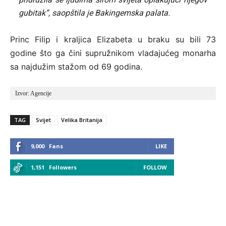
gubitak”, saopštila je Bakingemska palata.
Princ Filip i kraljica Elizabeta u braku su bili 73
godine što ga čini supružnikom vladajućeg monarha
sa najdužim stažom od 69 godina.
Izvor: Agencije
TAG
Svijet
Velika Britanija
9,000
Fans
LIKE
1,151
Followers
FOLLOW