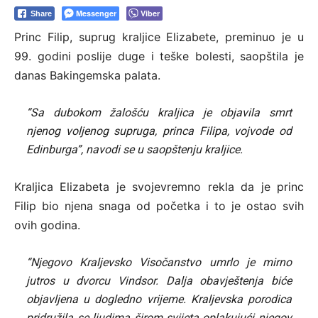
Messenger
Viber
Share
Princ Filip, suprug kraljice Elizabete, preminuo je u
99. godini poslije duge i teške bolesti, saopštila je
danas Bakingemska palata.
“Sa dubokom žalošću kraljica je objavila smrt
njenog voljenog supruga, princa Filipa, vojvode od
Edinburga”, navodi se u saopštenju kraljice.
Kraljica Elizabeta je svojevremno rekla da je princ
Filip bio njena snaga od početka i to je ostao svih
ovih godina.
“Njegovo Kraljevsko Visočanstvo umrlo je mirno
jutros u dvorcu Vindsor. Dalja obavještenja biće
objavljena u dogledno vrijeme. Kraljevska porodica
pridružila se ljudima širom svijeta oplakujući njegov