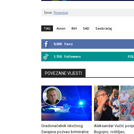
Izvor: 
Nezavisne
TAG
Avion
BiH
SAD
Saobraćaj
9,000
Fans
1,150
Followers
FO
POVEZANE VIJESTI
Gradonačelnik Istočnog
Aleksandar Vučić posje
Sarajeva pozvao kriminalce
Bugojno, roštiljao,