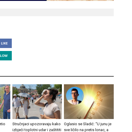
LIKE
LLOW
tio
Stručnjaci upozoravaju kako
Oglasio se Sladić: “U junu je
izbjeći toplotni udar i zaštititi
sve ličilo na pretis lonac, a