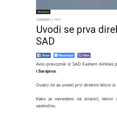
Aktuelno
13/04/2021 | 15:11
Uvodi se prva dire
SAD
Messenger
Viber
Share
Avio-prevoznik iz SAD Eastern Airlines
i Sarajeva
.
Ovako će se uvesti prvi direktni letovi 
Kako je navedeno na stranici, letovi
sedmično.