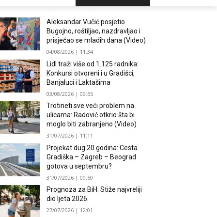
Aleksandar Vučić posjetio
Bugojno, roštiljao, nazdravljao i
prisjećao se mladih dana (Video)
04/08/2026 | 11:34
Lidl traži više od 1.125 radnika:
Konkursi otvoreni i u Gradišci,
Banjaluci i Laktašima
03/08/2026 | 09:55
Trotineti sve veći problem na
ulicama: Radović otkrio šta bi
moglo biti zabranjeno (Video)
31/07/2026 | 11:11
Projekat dug 20 godina: Cesta
Gradiška – Zagreb – Beograd
gotova u septembru?
31/07/2026 | 09:50
Prognoza za BiH: Stiže najvreliji
dio ljeta 2026.
27/07/2026 | 12:01