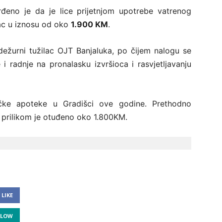
rđeno je da je lice prijetnjom upotrebe vatrenog
vac u iznosu od oko
1.900 KM
.
ežurni tužilac OJT Banjaluka, po čijem nalogu se
i radnje na pronalasku izvršioca i rasvjetljavanju
ačke apoteke u Gradišci ove godine. Prethodno
m prilikom je otuđeno oko 1.800KM.
LIKE
LLOW