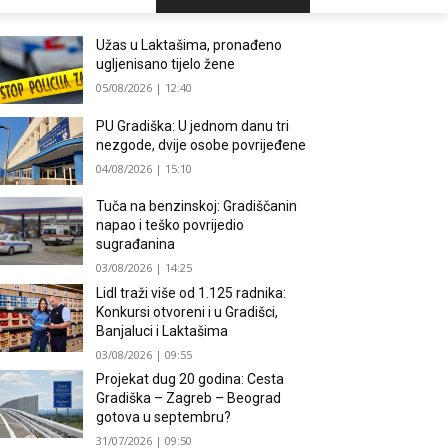
Užas u Laktašima, pronađeno
ugljenisano tijelo žene
05/08/2026 | 12:40
PU Gradiška: U jednom danu tri
nezgode, dvije osobe povrijeđene
04/08/2026 | 15:10
Tuča na benzinskoj: Gradiščanin
napao i teško povrijedio
sugrađanina
03/08/2026 | 14:25
Lidl traži više od 1.125 radnika:
Konkursi otvoreni i u Gradišci,
Banjaluci i Laktašima
03/08/2026 | 09:55
Projekat dug 20 godina: Cesta
Gradiška – Zagreb – Beograd
gotova u septembru?
31/07/2026 | 09:50