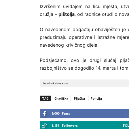
Izvršenim uviđajem na licu mjesta, utv
oružja –
pištolja
, od radnice otuđilo no
O navedenom događaju obaviješten je d
preduzimaju operativne i istražne mjere 
navedenog krivičnog djela.
Podsjećamo, ovo je drugi slučaj plj
razbojništvo se dogodilo 14. marta i to
Gradiskalive.com
TAG
Gradiška
Pljačka
Policija
9,000
Fans
1,151
Followers
FO