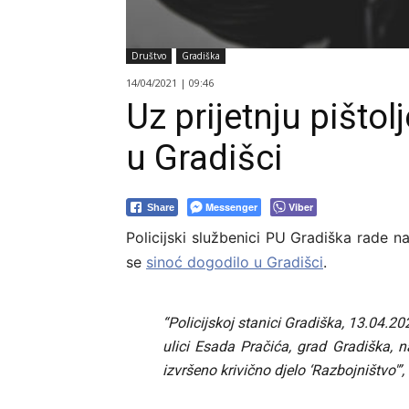
Društvo
Gradiška
14/04/2021 | 09:46
Uz prijetnju pišto
u Gradišci
Messenger
Viber
Share
Policijski službenici PU Gradiška rade na
se
sinoć dogodilo u Gradišci
.
“Policijskoj stanici Gradiška, 13.04.20
ulici Esada Pračića, grad Gradiška,
izvršeno krivično djelo ‘Razbojništvo'”,