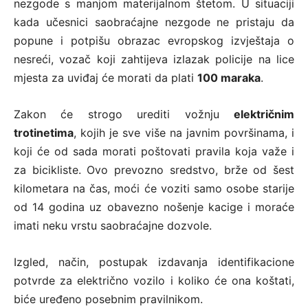
nezgode s manjom materijalnom štetom. U situaciji
kada učesnici saobraćajne nezgode ne pristaju da
popune i potpišu obrazac evropskog izvještaja o
nesreći, vozač koji zahtijeva izlazak policije na lice
mjesta za uviđaj će morati da plati
100 maraka
.
Zakon će strogo urediti vožnju
električnim
trotinetima
, kojih je sve više na javnim površinama, i
koji će od sada morati poštovati pravila koja važe i
za bicikliste. Ovo prevozno sredstvo, brže od šest
kilometara na čas, moći će voziti samo osobe starije
od 14 godina uz obavezno nošenje kacige i moraće
imati neku vrstu saobraćajne dozvole.
Izgled, način, postupak izdavanja identifikacione
potvrde za električno vozilo i koliko će ona koštati,
biće uređeno posebnim pravilnikom.