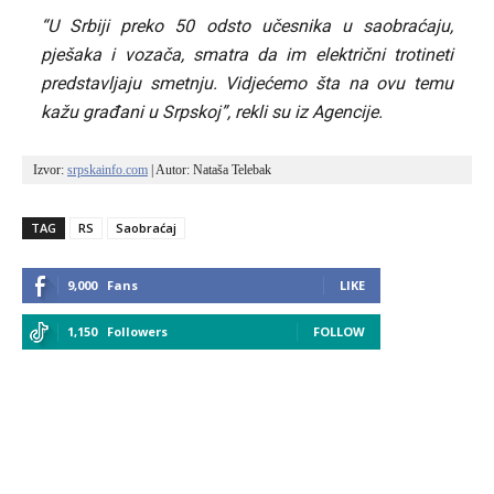
“U Srbiji preko 50 odsto učesnika u saobraćaju,
pješaka i vozača, smatra da im električni trotineti
predstavljaju smetnju. Vidjećemo šta na ovu temu
kažu građani u Srpskoj”, rekli su iz Agencije.
Izvor: 
srpskainfo.com
 | Autor: Nataša Telebak
TAG
RS
Saobraćaj
9,000
Fans
LIKE
1,150
Followers
FOLLOW