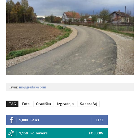
Izvor: 
mojagradiska.com
TAG
Foto
Gradiška
Izgradnja
Saobraćaj
9,000
Fans
LIKE
1,150
Followers
FOLLOW