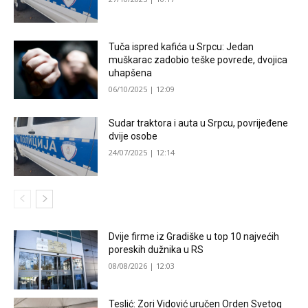
Tuča ispred kafića u Srpcu: Jedan
muškarac zadobio teške povrede, dvojica
uhapšena
06/10/2025 | 12:09
Sudar traktora i auta u Srpcu, povrijeđene
dvije osobe
24/07/2025 | 12:14
Dvije firme iz Gradiške u top 10 najvećih
poreskih dužnika u RS
08/08/2026 | 12:03
Teslić: Zori Vidović uručen Orden Svetog