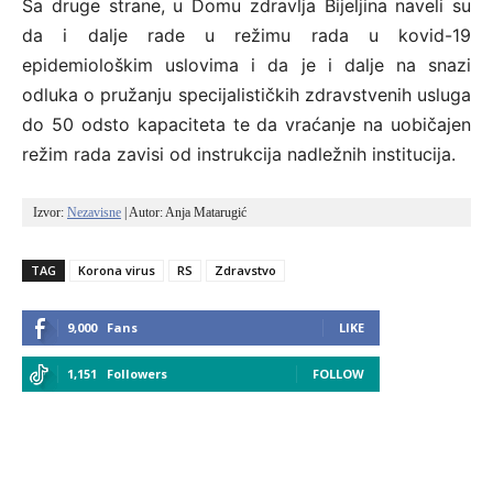
Sa druge strane, u Domu zdravlja Bijeljina naveli su
da i dalje rade u režimu rada u kovid-19
epidemiološkim uslovima i da je i dalje na snazi
odluka o pružanju specijalističkih zdravstvenih usluga
do 50 odsto kapaciteta te da vraćanje na uobičajen
režim rada zavisi od instrukcija nadležnih institucija.
Izvor: 
Nezavisne
 | Autor: Anja Matarugić
TAG
Korona virus
RS
Zdravstvo
9,000
Fans
LIKE
1,151
Followers
FOLLOW