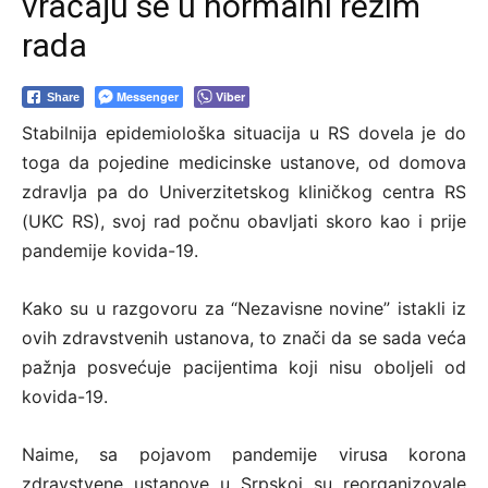
vraćaju se u normalni režim
rada
Messenger
Viber
Share
Stabilnija epidemiološka situacija u RS dovela je do
toga da pojedine medicinske ustanove, od domova
zdravlja pa do Univerzitetskog kliničkog centra RS
(UKC RS), svoj rad počnu obavljati skoro kao i prije
pandemije kovida-19.
Kako su u razgovoru za “Nezavisne novine” istakli iz
ovih zdravstvenih ustanova, to znači da se sada veća
pažnja posvećuje pacijentima koji nisu oboljeli od
kovida-19.
Naime, sa pojavom pandemije virusa korona
zdravstvene ustanove u Srpskoj su reorganizovale