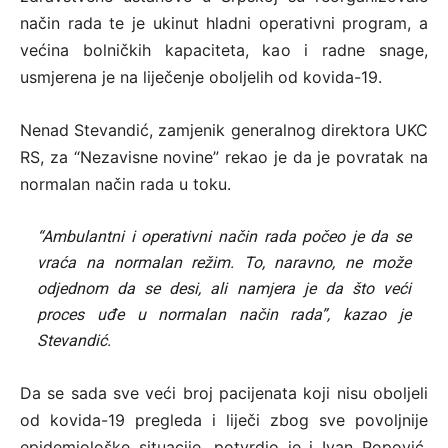
način rada te je ukinut hladni operativni program, a
većina bolničkih kapaciteta, kao i radne snage,
usmjerena je na liječenje oboljelih od kovida-19.
Nenad Stevandić, zamjenik generalnog direktora UKC
RS, za “Nezavisne novine” rekao je da je povratak na
normalan način rada u toku.
“Ambulantni i operativni način rada počeo je da se
vraća na normalan režim. To, naravno, ne može
odjednom da se desi, ali namjera je da što veći
proces uđe u normalan način rada”, kazao je
Stevandić.
Da se sada sve veći broj pacijenata koji nisu oboljeli
od kovida-19 pregleda i liječi zbog sve povoljnije
epidemiološke situacije, potvrdio je i Ivan Popović,