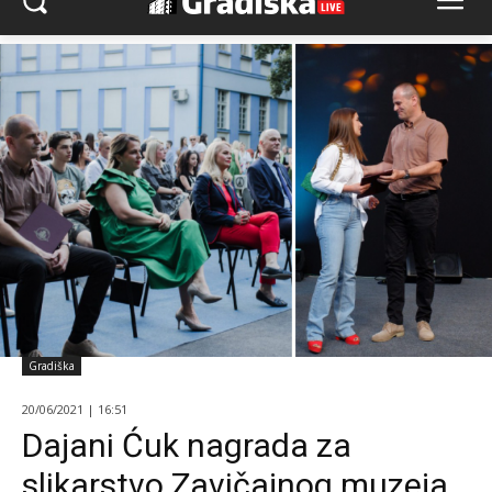
Gradiška
20/06/2021 | 16:51
Dajani Ćuk nagrada za
slikarstvo Zavičajnog muzeja