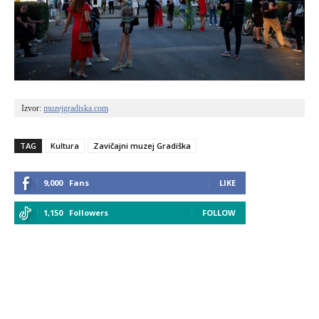
Izvor: 
muzejgradiska.com
TAG
Kultura
Zavičajni muzej Gradiška
9,000
Fans
LIKE
1,150
Followers
FOLLOW