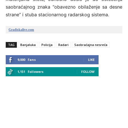
saobraćajnog znaka “obavezno obilaženje sa desne
strane“ i stuba stacionarnog radarskog sistema.
Gradiskalive.com
TAG
Banjaluka
Policija
Radari
Saobraćajna nesreća
9,000
Fans
LIKE
1,151
Followers
FOLLOW