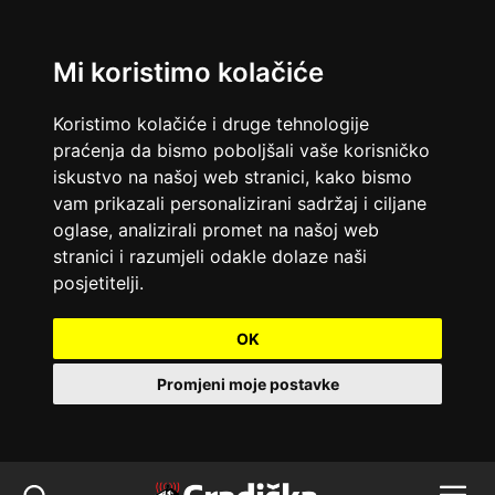
Mi koristimo kolačiće
Koristimo kolačiće i druge tehnologije
praćenja da bismo poboljšali vaše korisničko
iskustvo na našoj web stranici, kako bismo
vam prikazali personalizirani sadržaj i ciljane
oglase, analizirali promet na našoj web
stranici i razumjeli odakle dolaze naši
posjetitelji.
OK
Promjeni moje postavke