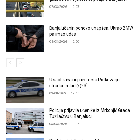
07/08/2026 | 12:23
Banjalučanin ponovo uhapšen: Ukrao BMW
pa imao udes
06/08/2026 | 12:20
U saobraćajnoj nesreći u Potkozarju
stradao mladić (23)
09/08/2026 | 12:16
Policija prijavila učenike iz Mrkonjić Grada
Tužilaštvu u Banjaluci
08/08/2026 | 10:15