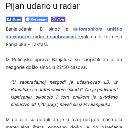
Pijan udario u radar
Messenger
Viber
Share
Banjalučanin I.B. sinoć je
automobilom uništio
stacionarni radar i saobraćajni znak
na brzoj cesti
Banjaluka – Laktaši.
Iz Policijske uprave Banjaluka su saopštili da je do
nezgode došlo sinoć u 22:50 časova.
“U saobraćajnoj nezgodi je učestvovao I.B. iz
Banjaluke sa automobilom “škoda“. On je podvrgnut
ispitivanju alkohola i tom prilikom je uvtrđeno
prisustvo od 1,40 g/kg”, naveli su iz PU Banjaluka.
Iz policije su dodali da je u ovoj nezgodi nastupila
materijalna šteta, odnosno došlo je do oštećenja