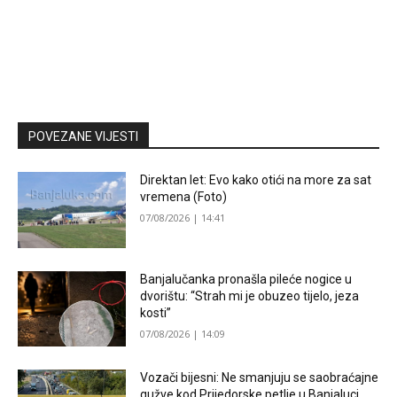
POVEZANE VIJESTI
Direktan let: Evo kako otići na more za sat
vremena (Foto)
07/08/2026 | 14:41
Banjalučanka pronašla pileće nogice u
dvorištu: “Strah mi je obuzeo tijelo, jeza
kosti”
07/08/2026 | 14:09
Vozači bijesni: Ne smanjuju se saobraćajne
gužve kod Prijedorske petlje u Banjaluci