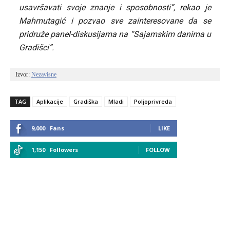
usavršavati svoje znanje i sposobnosti”, rekao je
Mahmutagić i pozvao sve zainteresovane da se
pridruže panel-diskusijama na “Sajamskim danima u
Gradišci”.
Izvor: 
Nezavisne
TAG
Aplikacije
Gradiška
Mladi
Poljoprivreda
9,000
Fans
LIKE
1,150
Followers
FOLLOW