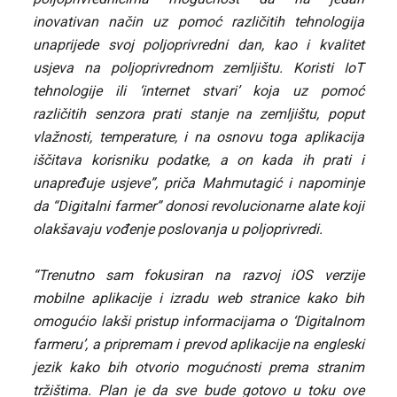
inovativan način uz pomoć različitih tehnologija
unaprijede svoj poljoprivredni dan, kao i kvalitet
usjeva na poljoprivrednom zemljištu. Koristi IoT
tehnologije ili ‘internet stvari’ koja uz pomoć
različitih senzora prati stanje na zemljištu, poput
vlažnosti, temperature, i na osnovu toga aplikacija
iščitava korisniku podatke, a on kada ih prati i
unapređuje usjeve”, priča Mahmutagić i napominje
da “Digitalni farmer” donosi revolucionarne alate koji
olakšavaju vođenje poslovanja u poljoprivredi.
“Trenutno sam fokusiran na razvoj iOS verzije
mobilne aplikacije i izradu web stranice kako bih
omogućio lakši pristup informacijama o ‘Digitalnom
farmeru’, a pripremam i prevod aplikacije na engleski
jezik kako bih otvorio mogućnosti prema stranim
tržištima. Plan je da sve bude gotovo u toku ove