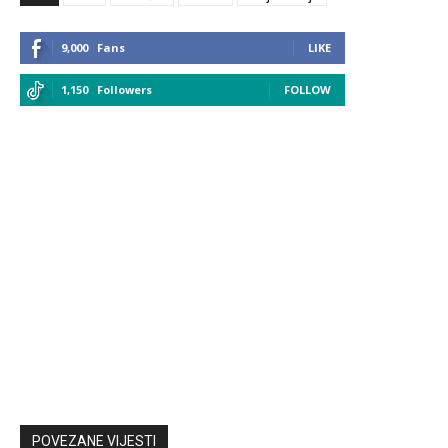
9,000
Fans
LIKE
1,150
Followers
FOLLOW
POVEZANE VIJESTI