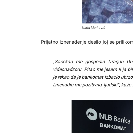
Nada Marković
Prijatno iznenađenje desilo joj se priliko
„Sačekao me gospodin Dragan Obr
videonadzoru. Pitao me jesam li ja b
je rekao da je bankomat izbacio ubrz
Iznenadio me pozitivno, ljudski“, kaž