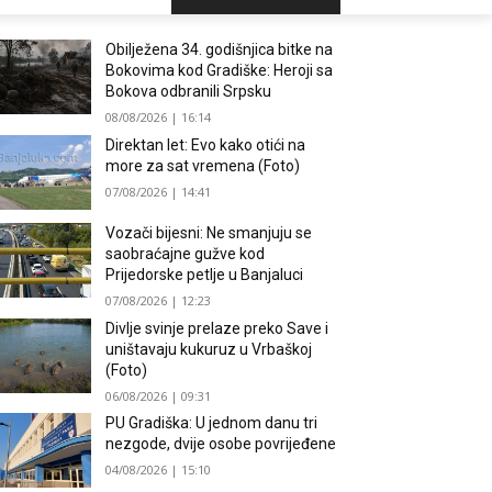
Obilježena 34. godišnjica bitke na
Bokovima kod Gradiške: Heroji sa
Bokova odbranili Srpsku
08/08/2026 | 16:14
Direktan let: Evo kako otići na
more za sat vremena (Foto)
07/08/2026 | 14:41
Vozači bijesni: Ne smanjuju se
saobraćajne gužve kod
Prijedorske petlje u Banjaluci
07/08/2026 | 12:23
Divlje svinje prelaze preko Save i
uništavaju kukuruz u Vrbaškoj
(Foto)
06/08/2026 | 09:31
PU Gradiška: U jednom danu tri
nezgode, dvije osobe povrijeđene
04/08/2026 | 15:10