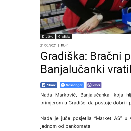
Društvo
Gradiška
21/03/2021 | 18:44
Gradiška: Bračni 
Banjalučanki vrati
Messenger
Viber
Share
Nada Marković, Banjalučanka, koja hlj
primjerom u Gradišci da postoje dobri i 
Nada je juče posjetila “Market AS” u 
jednom od bankomata.