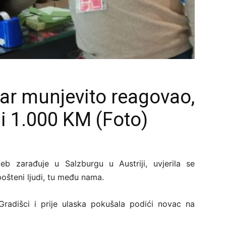
par munjevito reagovao,
li 1.000 KM (Foto)
eb zarađuje u Salzburgu u Austriji, uvjerila se
pošteni ljudi, tu među nama.
Gradišci i prije ulaska pokušala podići novac na