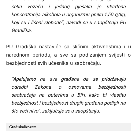
četiri vozača i jednog pješaka je utvrđena
koncentracija alkohola u organizmu preko 1,50 g/kg,
koji su i lišeni slobode”, navodi se u saopštenju PU
Gradiška.
PU Gradiška nastaviće sa sličnim aktivnostima i u
narednom periodu, a sve sa podizanjem svijesti o
bezbjednosti svih učesnika u saobraćaju.
“Apelujemo na sve građane da se pridržavaju
odredbi Zakona o osnovama bezbjednosti
saobraćaja na putevima u BiH, kako bi vlastitu
bezbjednost i bezbjednost drugih građana podigli na
što veći nivo”, zaključuje se u saopštenju.
Gradiskalive.com