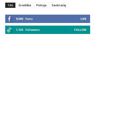
TAG
Gradiška
Policija
Saobraćaj
9,000
Fans
LIKE
1,150
Followers
FOLLOW