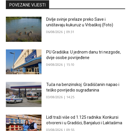
POVEZANE VIJESTI
Divlje svinje prelaze preko Save i
uništavaju kukuruz u Vrbaškoj (Foto)
06/08/2026 | 09:31
PU Gradiška: U jednom danu tri nezgode,
dvije osobe povrijeđene
04/08/2026 | 15:10
Tuča na benzinskoj: Gradiščanin napao i
teško povrijedio sugrađanina
03/08/2026 | 14:25
Lidl traži više od 1.125 radnika: Konkursi
otvoreni i u Gradišci, Banjaluci i Laktašima
03/08/2026 | 09:55