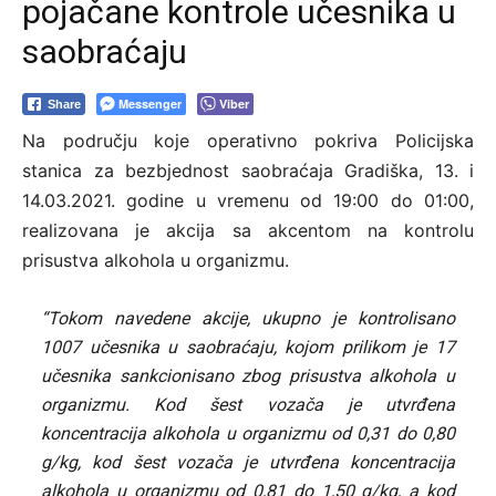
pojačane kontrole učesnika u
saobraćaju
Messenger
Viber
Share
Na području koje operativno pokriva Policijska
stanica za bezbjednost saobraćaja Gradiška, 13. i
14.03.2021. godine u vremenu od 19:00 do 01:00,
realizovana je akcija sa akcentom na kontrolu
prisustva alkohola u organizmu.
“Tokom navedene akcije, ukupno je kontrolisano
1007 učesnika u saobraćaju, kojom prilikom je 17
učesnika sankcionisano zbog prisustva alkohola u
organizmu. Kod šest vozača je utvrđena
koncentracija alkohola u organizmu od 0,31 do 0,80
g/kg, kod šest vozača je utvrđena koncentracija
alkohola u organizmu od 0,81 do 1,50 g/kg, a kod