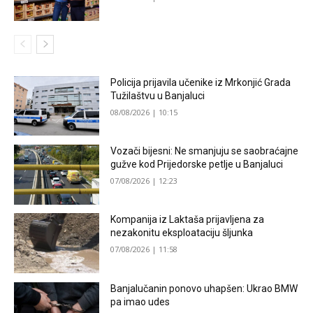
Policija prijavila učenike iz Mrkonjić Grada
Tužilaštvu u Banjaluci
08/08/2026 | 10:15
Vozači bijesni: Ne smanjuju se saobraćajne
gužve kod Prijedorske petlje u Banjaluci
07/08/2026 | 12:23
Kompanija iz Laktaša prijavljena za
nezakonitu eksploataciju šljunka
07/08/2026 | 11:58
Banjalučanin ponovo uhapšen: Ukrao BMW
pa imao udes