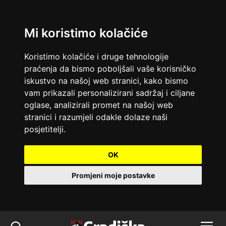
Mi koristimo kolačiće
Koristimo kolačiće i druge tehnologije
praćenja da bismo poboljšali vaše korisničko
iskustvo na našoj web stranici, kako bismo
vam prikazali personalizirani sadržaj i ciljane
oglase, analizirali promet na našoj web
stranici i razumjeli odakle dolaze naši
posjetitelji.
OK
Promjeni moje postavke