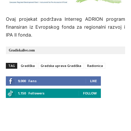
Ovaj projekat podržava Interreg ADRION program
finansiran iz Evropskog fonda za regionalni razvoj i
IPA II fonda.
Gradiskalive.com
TAG
Gradiška
Gradska uprava Gradiška
Radionica
9,000
Fans
LIKE
1,150
Followers
FOLLOW