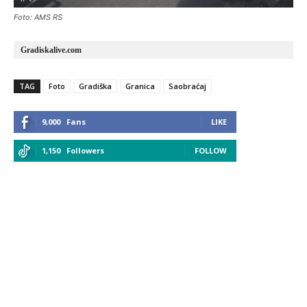
Foto: AMS RS
Gradiskalive.com
TAG
Foto
Gradiška
Granica
Saobraćaj
9,000
Fans
LIKE
1,150
Followers
FOLLOW