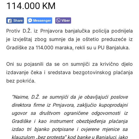
114.000 KM
Messenger
Viber
Share
Protiv D.Ž. iz Prnjavora banjalučka policija podnijela
je izvještaj zbog sumnje da je oštetio preduzeće iz
Gradiške za 114.000 maraka, rekli su u PU Banjaluka.
Oni su pojasnili da se on sumnjiči za krivično djelo
izdavanje čeka i sredstava bezgotovinskog plaćanja
bez pokrića.
“Naime, D.Ž. se sumnjiči da je obavljajući poslove
direktora firme iz Prnjavora, zaključio kupoprodajni
ugovor sa društvom ograničene odgovornosti iz
Gradiške i kao instrument obezbjeđenja plaćanja
izdao tri bjanko potpisane i ovjerene mjenice sa
klauzulom „bez protesta“ kod banke u Banjaluci, iako