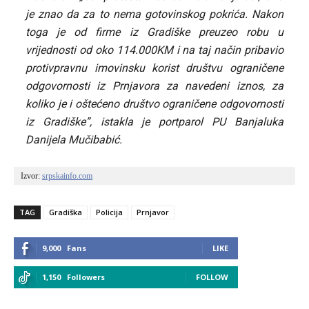
je znao da za to nema gotovinskog pokrića. Nakon
toga je od firme iz Gradiške preuzeo robu u
vrijednosti od oko 114.000KM i na taj način pribavio
protivpravnu imovinsku korist društvu ograničene
odgovornosti iz Prnjavora za navedeni iznos, za
koliko je i oštećeno društvo ograničene odgovornosti
iz Gradiške”, istakla je portparol PU Banjaluka
Danijela Mučibabić.
Izvor: 
srpskainfo.com
TAG
Gradiška
Policija
Prnjavor
9,000
Fans
LIKE
1,150
Followers
FOLLOW