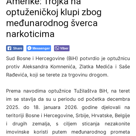
Amerike: Trojka na
optuženičkoj klupi zbog
međunarodnog šverca
narkoticima
Messenger
Viber
Share
Sud Bosne i Hercegovine (BiH) potvrdio je optužnicu
protiv Aleksandra Komnenića, Zlatka Medića i Saše
Rađevića, koji se terete za trgovinu drogom.
Prema navodima optužnice Tužilaštva BiH, na teret
im se stavlja da su u periodu od početka decembra
2025. do 18. januara 2026. godine djelovali na
teritoriji Bosne i Hercegovine, Srbije, Hrvatske, Belgije
i drugih zemalja, s ciljem sticanja nezakonite
imovinske koristi putem međunarodnog prometa