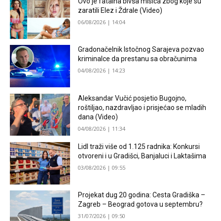
Ovo je fatalna bivša misica zbog koje su
zaratili Elez i Ždrale (Video)
06/08/2026 | 14:04
Gradonačelnik Istočnog Sarajeva pozvao
kriminalce da prestanu sa obračunima
04/08/2026 | 14:23
Aleksandar Vučić posjetio Bugojno,
roštiljao, nazdravljao i prisjećao se mladih
dana (Video)
04/08/2026 | 11:34
Lidl traži više od 1.125 radnika: Konkursi
otvoreni i u Gradišci, Banjaluci i Laktašima
03/08/2026 | 09:55
Projekat dug 20 godina: Cesta Gradiška –
Zagreb – Beograd gotova u septembru?
31/07/2026 | 09:50