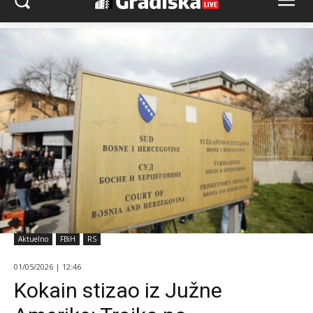
Aktuelno
FBiH
RS
01/05/2026 | 12:46
Kokain stizao iz Južne