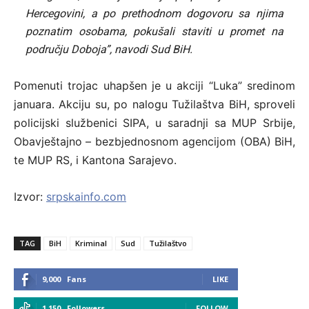
Hercegovini, a po prethodnom dogovoru sa njima
poznatim osobama, pokušali staviti u promet na
području Doboja”, navodi Sud BiH.
Pomenuti trojac uhapšen je u akciji “Luka” sredinom
januara. Akciju su, po nalogu Tužilaštva BiH, sproveli
policijski službenici SIPA, u saradnji sa MUP Srbije,
Obavještajno – bezbjednosnom agencijom (OBA) BiH,
te MUP RS, i Kantona Sarajevo.
Izvor:
srpskainfo.com
TAG
BiH
Kriminal
Sud
Tužilaštvo
9,000
Fans
LIKE
1,150
Followers
FOLLOW