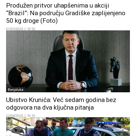
Produžen pritvor uhapšenima u akciji
“Brazil”: Na području Gradiške zaplijenjeno
50 kg droge (Foto)
01/05/2026 | 10:52
Banjaluka
Ubistvo Krunića: Već sedam godina bez
odgovora na dva ključna pitanja
22/04/2026 | 10:10