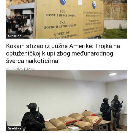
Aktuelno
Kokain stizao iz Južne Amerike: Trojka na
optuženičkoj klupi zbog međunarodnog
šverca narkoticima
01/05/2026 | 12:46
Gradiška