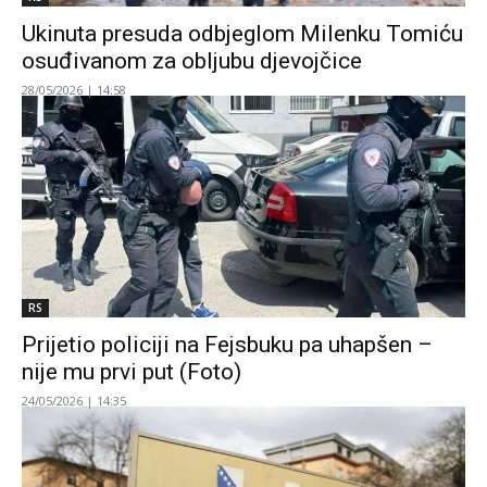
Ukinuta presuda odbjeglom Milenku Tomiću
osuđivanom za obljubu djevojčice
28/05/2026 | 14:58
RS
Prijetio policiji na Fejsbuku pa uhapšen –
nije mu prvi put (Foto)
24/05/2026 | 14:35