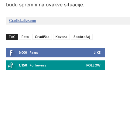
budu spremni na ovakve situacije.
Gradiskalive.com
TAG
Foto
Gradiška
Kozara
Saobraćaj
9,000
Fans
LIKE
1,150
Followers
FOLLOW