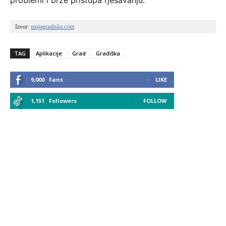
problemi i brže pristupa rješavanju.
Izvor: 
mojagradiska.com
TAG
Aplikacije
Grad
Gradiška
9,000
Fans
LIKE
1,151
Followers
FOLLOW