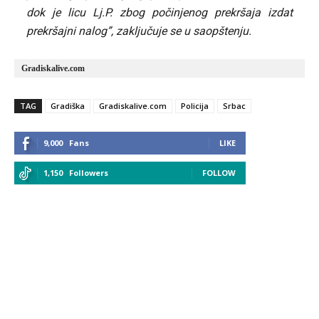
dok je licu Lj.P. zbog počinjenog prekršaja izdat
prekršajni nalog”, zaključuje se u saopštenju.
Gradiskalive.com
TAG
Gradiška
Gradiskalive.com
Policija
Srbac
9,000
Fans
LIKE
1,150
Followers
FOLLOW