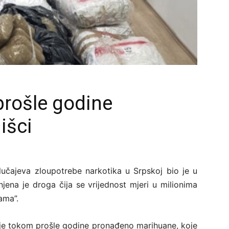
prošle godine
išci
lučajeva zloupotrebe narkotika u Srpskoj bio je u
jena je droga čija se vrijednost mjeri u milionima
ama”.
je tokom prošle godine pronađeno marihuane, koje