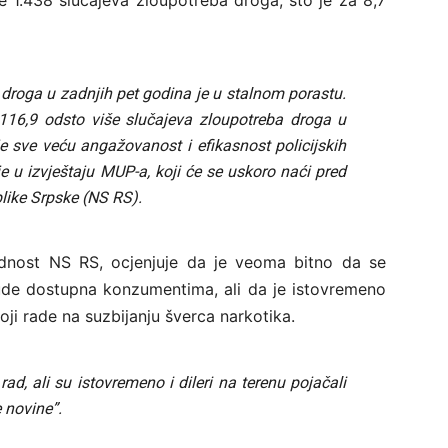
e 1.438 slučajeva zloupotreba droga, što je za 8,7
 droga u zadnjih pet godina je u stalnom porastu.
 116,9 odsto više slučajeva zloupotreba droga u
 sve veću angažovanost i efikasnost policijskih
e u izvještaju MUP-a, koji će se uskoro naći pred
ike Srpske (NS RS).
ednost NS RS, ocjenjuje da je veoma bitno da se
ude dostupna konzumentima, ali da je istovremeno
koji rade na suzbijanju šverca narkotika.
rad, ali su istovremeno i dileri na terenu pojačali
 novine”.