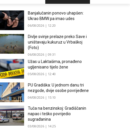
Banjalučanin ponovo uhapšen:
Ukrao BMW pa imao udes
06/08/2026 | 12:20
Divlje svinje prelaze preko Save i
uništavaju kukuruz u Vrbaškoj
(Foto)
06/08/2026 | 09:31
Užas u Laktašima, pronađeno
ugljenisano tijelo žene
05/08/2026 | 12:40
PU Gradiška: U jednom danu tri
nezgode, dvije osobe povrijeđene
04/08/2026 | 15:10
Tuča na benzinskoj: Gradiščanin
napao i teško povrijedio
sugrađanina
03/08/2026 | 14:25