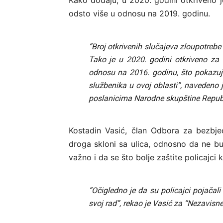
Kako dodaju, u 2020. godini otkriveno j
odsto više u odnosu na 2019. godinu.
“Broj otkrivenih slučajeva zloupotrebe
Tako je u 2020. godini otkriveno za
odnosu na 2016. godinu, što pokazuje
službenika u ovoj oblasti”, navedeno j
poslanicima Narodne skupštine Republ
Kostadin Vasić, član Odbora za bezbj
droga skloni sa ulica, odnosno da ne b
važno i da se što bolje zaštite policajci 
“Očigledno je da su policajci pojačali 
svoj rad”, rekao je Vasić za “Nezavisne