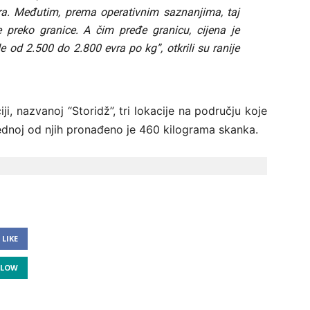
evra. Međutim, prema operativnim saznanjima, taj
e preko granice. A čim pređe granicu, cijena je
e od 2.500 do 2.800 evra po kg”, otkrili su ranije
ji, nazvanoj “Storidž”, tri lokacije na području koje
jednoj od njih pronađeno je 460 kilograma skanka.
LIKE
LLOW