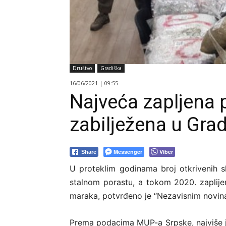
Društvo
Gradiška
16/06/2021 | 09:55
Najveća zapljena 
zabilježena u Grad
Messenger
Viber
Share
U proteklim godinama broj otkrivenih s
stalnom porastu, a tokom 2020. zaplijen
maraka, potvrđeno je “Nezavisnim novin
Prema podacima MUP-a Srpske, najviše 