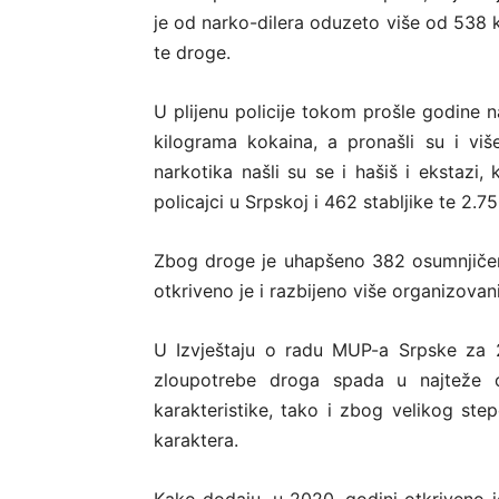
je od narko-dilera oduzeto više od 538 k
te droge.
U plijenu policije tokom prošle godine n
kilograma kokaina, a pronašli su i vi
narkotika našli su se i hašiš i ekstazi
policajci u Srpskoj i 462 stabljike te 2.
Zbog droge je uhapšeno 382 osumnjičen
otkriveno je i razbijeno više organizovan
U Izvještaju o radu MUP-a Srpske za 2
zloupotrebe droga spada u najteže o
karakteristike, tako i zbog velikog st
karaktera.