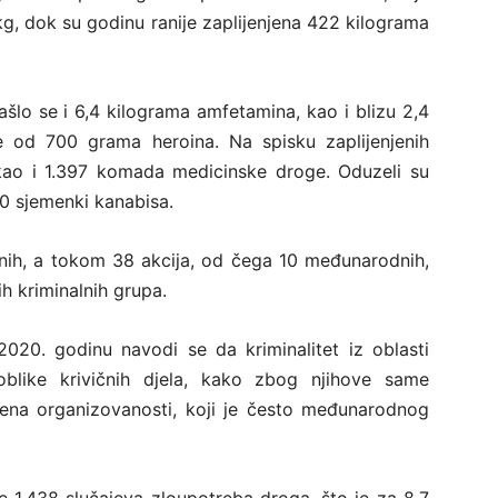
g, dok su godinu ranije zaplijenjena 422 kilograma
ašlo se i 6,4 kilograma amfetamina, kao i blizu 2,4
še od 700 grama heroina. Na spisku zaplijenjenih
, kao i 1.397 komada medicinske droge. Oduzeli su
750 sjemenki kanabisa.
ih, a tokom 38 akcija, od čega 10 međunarodnih,
ih kriminalnih grupa.
020. godinu navodi se da kriminalitet iz oblasti
blike krivičnih djela, kako zbog njihove same
epena organizovanosti, koji je često međunarodnog