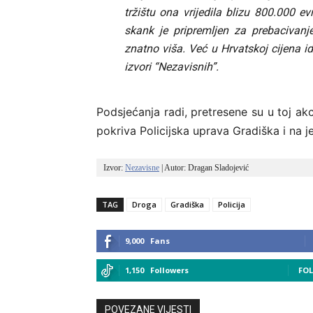
tržištu ona vrijedila blizu 800.000 
skank je pripremljen za prebacivanj
znatno viša. Već u Hrvatskoj cijena id
izvori “Nezavisnih”.
Podsjećanja radi, pretresene su u toj akci
pokriva Policijska uprava Gradiška i na 
Izvor: 
Nezavisne
 | Autor: Dragan Sladojević
TAG
Droga
Gradiška
Policija
9,000
Fans
1,150
Followers
FO
POVEZANE VIJESTI