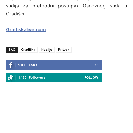
sudija za prethodni postupak Osnovnog suda u
Gradišci.
Gradiskalive.com
TAG
Gradiška
Nasilje
Pritvor
9,000
Fans
LIKE
1,150
Followers
FOLLOW