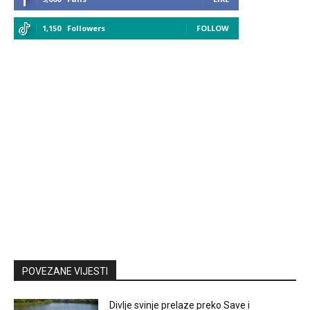
1,150
Followers
FOLLOW
POVEZANE VIJESTI
Divlje svinje prelaze preko Save i