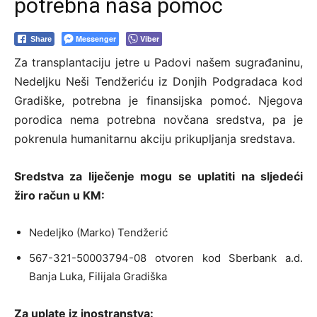
potrebna naša pomoć
Messenger
Viber
Share
Za transplantaciju jetre u Padovi našem sugrađaninu,
Nedeljku Neši Tendžeriću iz Donjih Podgradaca kod
Gradiške, potrebna je finansijska pomoć. Njegova
porodica nema potrebna novčana sredstva, pa je
pokrenula humanitarnu akciju prikupljanja sredstava.
Sredstva za liječenje mogu se uplatiti na sljedeći
žiro račun u KM:
Nedeljko (Marko) Tendžerić
567-321-50003794-08 otvoren kod Sberbank a.d.
Banja Luka, Filijala Gradiška
Za uplate iz inostranstva: