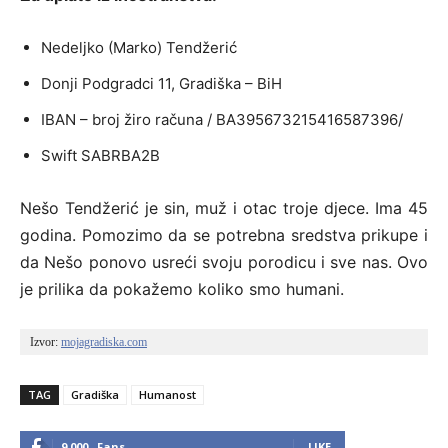
Nedeljko (Marko) Tendžerić
Donji Podgradci 11, Gradiška – BiH
IBAN – broj žiro računa / BA395673215416587396/
Swift SABRBA2B
Nešo Tendžerić je sin, muž i otac troje djece. Ima 45
godina. Pomozimo da se potrebna sredstva prikupe i
da Nešo ponovo usreći svoju porodicu i sve nas. Ovo
je prilika da pokažemo koliko smo humani.
Izvor: 
mojagradiska.com
TAG
Gradiška
Humanost
9,000
Fans
LIKE