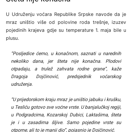
U Udruženju voćara Republike Srpske navode da je
mraz uništio više od polovine roda trešnje, izuzev
pojedinih krajeva gdje su temperature 1. maja bile u
plusu.
“Posljedice ćemo, u konačnom, saznati u narednih
nekoliko dana, jer šteta nije konačna. Plodovi
otpadaju, a trulež zahvata rodne grane”, kaže
Dragoja Dojčinović, predsjednik voćarskog
udruženja.
“U prijedorskom kraju mraz je uništio jabuku i krušku,
u Tesliću gotovo sve voćne vrste. U banjalučkoj regiji,
u Podgradcima, Kozarskoj Dubici, Laktašima, šteta
je i u zasadima šljive. Samo pojedine vrste su
otporne, ali to je manji dio”, pojasnio je Dojčinović.