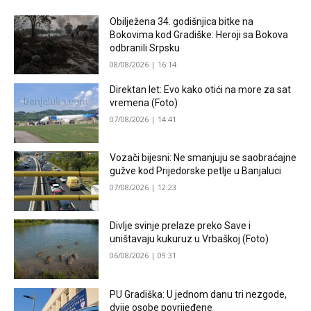
Obilježena 34. godišnjica bitke na
Bokovima kod Gradiške: Heroji sa Bokova
odbranili Srpsku
08/08/2026 | 16:14
Direktan let: Evo kako otići na more za sat
vremena (Foto)
07/08/2026 | 14:41
Vozači bijesni: Ne smanjuju se saobraćajne
gužve kod Prijedorske petlje u Banjaluci
07/08/2026 | 12:23
Divlje svinje prelaze preko Save i
uništavaju kukuruz u Vrbaškoj (Foto)
06/08/2026 | 09:31
PU Gradiška: U jednom danu tri nezgode,
dvije osobe povrijeđene