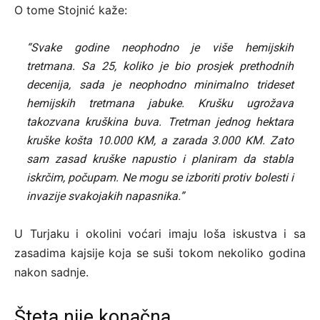
O tome Stojnić kaže:
“Svake godine neophodno je više hemijskih
tretmana. Sa 25, koliko je bio prosjek prethodnih
decenija, sada je neophodno minimalno trideset
hemijskih tretmana jabuke. Krušku ugrožava
takozvana kruškina buva. Tretman jednog hektara
kruške košta 10.000 KM, a zarada 3.000 KM. Zato
sam zasad kruške napustio i planiram da stabla
iskrčim, počupam. Ne mogu se izboriti protiv bolesti i
invazije svakojakih napasnika.”
U Turjaku i okolini voćari imaju loša iskustva i sa
zasadima kajsije koja se suši tokom nekoliko godina
nakon sadnje.
Šteta nije konačna