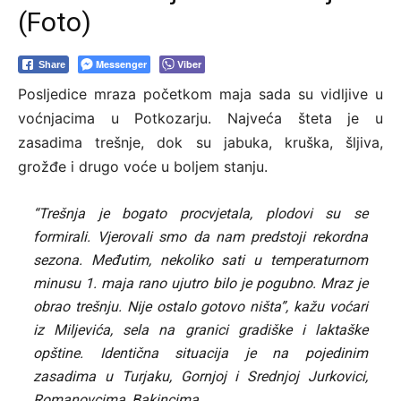
(Foto)
Messenger
Viber
Share
Posljedice mraza početkom maja sada su vidljive u
voćnjacima u Potkozarju. Najveća šteta je u
zasadima trešnje, dok su jabuka, kruška, šljiva,
grožđe i drugo voće u boljem stanju.
“Trešnja je bogato procvjetala, plodovi su se
formirali. Vjerovali smo da nam predstoji rekordna
sezona. Međutim, nekoliko sati u temperaturnom
minusu 1. maja rano ujutro bilo je pogubno. Mraz je
obrao trešnju. Nije ostalo gotovo ništa”, kažu voćari
iz Miljevića, sela na granici gradiške i laktaške
opštine. Identična situacija je na pojedinim
zasadima u Turjaku, Gornjoj i Srednjoj Jurkovici,
Romanovcima, Bakincima…