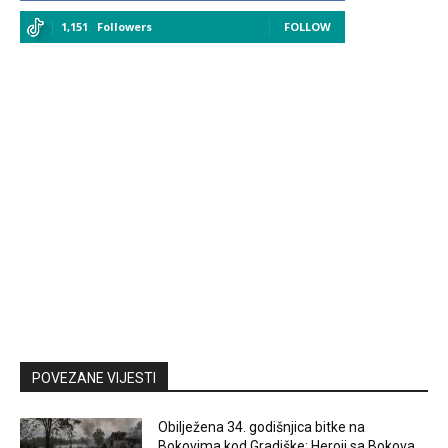
1,151
Followers
FOLLOW
POVEZANE VIJESTI
Obilježena 34. godišnjica bitke na
Bokovima kod Gradiške: Heroji sa Bokova