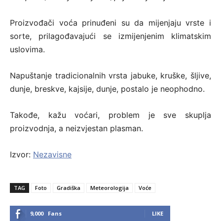
Proizvođači voća prinuđeni su da mijenjaju vrste i
sorte, prilagođavajući se izmijenjenim klimatskim
uslovima.
Napuštanje tradicionalnih vrsta jabuke, kruške, šljive,
dunje, breskve, kajsije, dunje, postalo je neophodno.
Takođe, kažu voćari, problem je sve skuplja
proizvodnja, a neizvjestan plasman.
Izvor:
Nezavisne
TAG
Foto
Gradiška
Meteorologija
Voće
9,000
Fans
LIKE