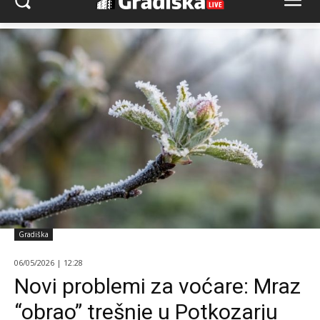
Gradiška
06/05/2026 | 12:28
Novi problemi za voćare: Mraz
“obrao” trešnje u Potkozarju