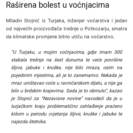
Raširena bolest u voćnjacima
Miladin Stojnić iz Turjaka, inženjer voćarstva i jedan
od najvećih proizvođača trešnje u Potkozarju, smatra
da klimatske promjene bitno utiču na voćarstvo.
“U Turjaku, u mojim voćnjacima, gdje imam 300
stabala trešnje na šest dunuma te veće površine
šljive, jabuke i kruške, nije bilo mraza, osim na
pojedinim mjestima, ali je to zanemarivo. Nekada je
mraz uništavao voće u ravničarskom dijelu, a nije ga
bilo u brdskim krajevima. Sada je to obrnuto”, kazao
je Stojnić za “Nezavisne novine” navodeći da je u
turjačkom kraju problematično zahlađenje praćeno
kišom u periodu cvjetanja šljive, kruške i jabuke te
najezda štetnika.