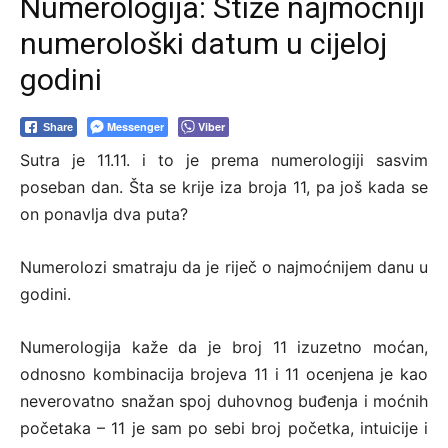
Numerologija: Stiže najmoćniji
numerološki datum u cijeloj
godini
Messenger
Viber
Share
Sutra je 11.11. i to je prema numerologiji sasvim
poseban dan. Šta se krije iza broja 11, pa još kada se
on ponavlja dva puta?
Numerolozi smatraju da je riječ o najmoćnijem danu u
godini.
Numerologija kaže da je broj 11 izuzetno moćan,
odnosno kombinacija brojeva 11 i 11 ocenjena je kao
neverovatno snažan spoj duhovnog buđenja i moćnih
početaka – 11 je sam po sebi broj početka, intuicije i