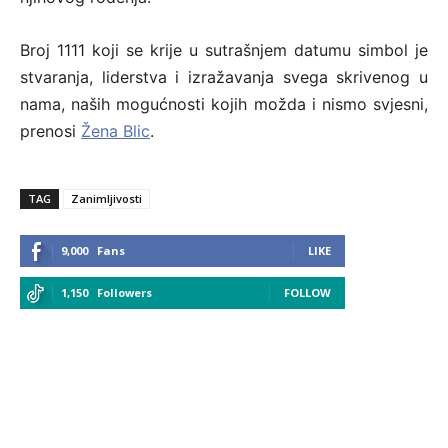
Broj 1111 koji se krije u sutrašnjem datumu simbol je
stvaranja, liderstva i izražavanja svega skrivenog u
nama, naših mogućnosti kojih možda i nismo svjesni,
prenosi
Žena Blic
.
TAG
Zanimljivosti
9,000
Fans
LIKE
1,150
Followers
FOLLOW