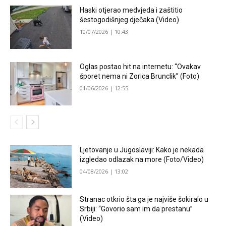
Haski otjerao medvjeda i zaštitio
šestogodišnjeg dječaka (Video)
10/07/2026 | 10:43
Oglas postao hit na internetu: “Ovakav
šporet nema ni Zorica Brunclik” (Foto)
01/06/2026 | 12:55
Ljetovanje u Jugoslaviji: Kako je nekada
izgledao odlazak na more (Foto/Video)
04/08/2026 | 13:02
Stranac otkrio šta ga je najviše šokiralo u
Srbiji: “Govorio sam im da prestanu”
(Video)