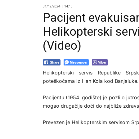
31/12/2024 | 14:10
Pacijent evakuisan
Helikopterski serv
(Video)
Messenger
Viber
Share
Helikopterski servis Republike Srp
poteškoćama iz Han Kola kod Banjaluke.
Pacijentu (1954. godište) je pozlilo jut
mogao drugačije doći do najbliže zdrav
Prevezen je Helikopterskim servisom Srp