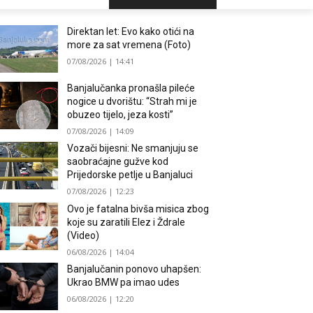
Direktan let: Evo kako otići na
more za sat vremena (Foto)
07/08/2026 | 14:41
Banjalučanka pronašla pileće
nogice u dvorištu: “Strah mi je
obuzeo tijelo, jeza kosti”
07/08/2026 | 14:09
Vozači bijesni: Ne smanjuju se
saobraćajne gužve kod
Prijedorske petlje u Banjaluci
07/08/2026 | 12:23
Ovo je fatalna bivša misica zbog
koje su zaratili Elez i Ždrale
(Video)
06/08/2026 | 14:04
Banjalučanin ponovo uhapšen:
Ukrao BMW pa imao udes
06/08/2026 | 12:20