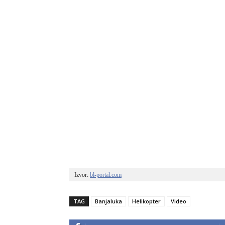
Izvor: 
bl-portal.com
TAG
Banjaluka
Helikopter
Video