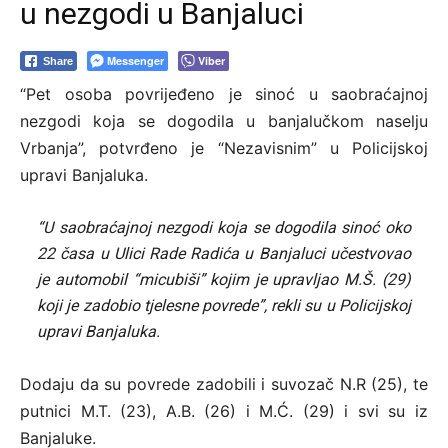
u nezgodi u Banjaluci
Messenger
Viber
Share
“Pet osoba povrijeđeno je sinoć u saobraćajnoj
nezgodi koja se dogodila u banjalučkom naselju
Vrbanja”, potvrđeno je “Nezavisnim” u Policijskoj
upravi Banjaluka.
“U saobraćajnoj nezgodi koja se dogodila sinoć oko
22 časa u Ulici Rade Radića u Banjaluci učestvovao
je automobil “micubiši” kojim je upravljao M.Š. (29)
koji je zadobio tjelesne povrede”, rekli su u Policijskoj
upravi Banjaluka.
Dodaju da su povrede zadobili i suvozač N.R (25), te
putnici M.T. (23), A.B. (26) i M.Ć. (29) i svi su iz
Banjaluke.