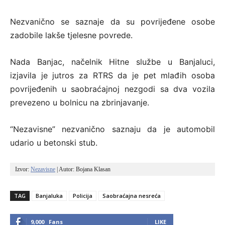
Nezvanično se saznaje da su povrijeđene osobe
zadobile lakše tjelesne povrede.
Nada Banjac, načelnik Hitne službe u Banjaluci,
izjavila je jutros za RTRS da je pet mlađih osoba
povrijeđenih u saobraćajnoj nezgodi sa dva vozila
prevezeno u bolnicu na zbrinjavanje.
“Nezavisne” nezvanično saznaju da je automobil
udario u betonski stub.
Izvor: 
Nezavisne
 | Autor: Bojana Klasan
TAG
Banjaluka
Policija
Saobraćajna nesreća
9,000
Fans
LIKE