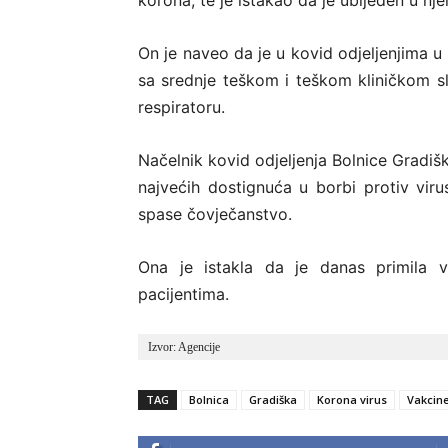
korona, te je istakao da je ubijeđen u nje
On je naveo da je u kovid odjeljenjima u
sa srednje teškom i teškom kliničkom sl
respiratoru.
Načelnik kovid odjeljenja Bolnice Gradiš
najvećih dostignuća u borbi protiv vi
spase čovječanstvo.
Ona je istakla da je danas primila v
pacijentima.
Izvor: Agencije
TAG
Bolnica
Gradiška
Korona virus
Vakcin