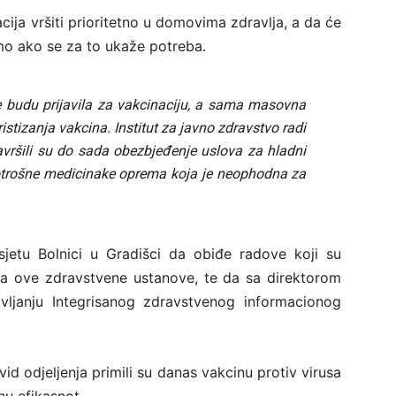
ija vršiti prioritetno u domovima zdravlja, a da će
amo ako se za to ukaže potreba.
se budu prijavila za vakcinaciju, a sama masovna
ristizanja vakcina. Institut za javno zdravstvo radi
vršili su do sada obezbjeđenje uslova za hladni
otrošne medicinake oprema koja je neophodna za
osjetu Bolnici u Gradišci da obiđe radove koji su
tka ove zdravstvene ustanove, te da sa direktorom
janju Integrisanog zdravstvenog informacionog
vid odjeljenja primili su danas vakcinu protiv virusa