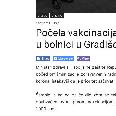
Društvo
Gradiška
15/02/2021 | 15:51
Počela vakcinacij
u bolnici u Gradiš
Messenger
Viber
Share
Ministar zdravlja i socijalne zaštite Re
početkom imunizacije zdravstvenih radni
korona, istakavši da je prioritet sačuvati 
Šeranić je naveo da će dio zdravstvenih
obuhvaćen ovom prvom vakcinacijom, 
1.000 ljudi.