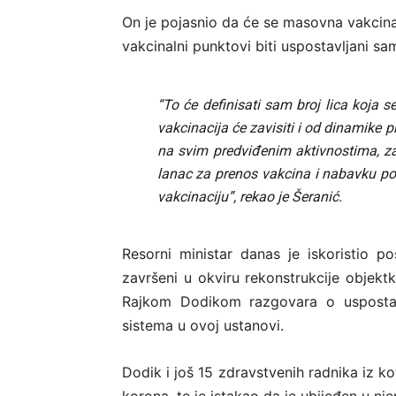
On je pojasnio da će se masovna vakcinac
vakcinalni punktovi biti uspostavljani s
“To će definisati sam broj lica koja 
vakcinacija će zavisiti i od dinamike p
na svim predviđenim aktivnostima, za
lanac za prenos vakcina i nabavku p
vakcinaciju”, rekao je Šeranić.
Resorni ministar danas je iskoristio p
završeni u okviru rekonstrukcije objek
Rajkom Dodikom razgovara o uspostavl
sistema u ovoj ustanovi.
Dodik i još 15 zdravstvenih radnika iz ko