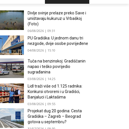
Divlje svinje prelaze preko Save i
uništavaju kukuruz u Vrbaškoj
(Foto)
06/08/2026 | 09:31
PU Gradiška: U jednom danu tri
nezgode, dvije osobe povrijeđene
04/08/2026 | 15:10
Tuča na benzinskoj: Gradiščanin
napao i teško povrijedio
sugrađanina
03/08/2026 | 14:25
Lidl traži više od 1.125 radnika:
Konkursi otvoreni i u Gradišci,
Banjaluci i Laktašima
03/08/2026 | 09:55
Projekat dug 20 godina: Cesta
Gradiška – Zagreb – Beograd
gotova u septembru?
31/07/2026 | 09:50