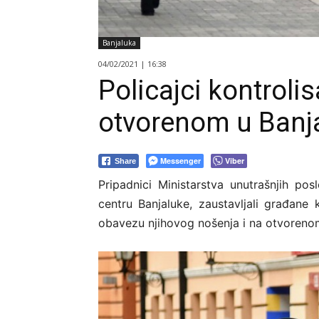
Banjaluka
04/02/2021 | 16:38
Policajci kontroli
otvorenom u Banja
Messenger
Viber
Share
Pripadnici Ministarstva unutrašnjih p
centru Banjaluke, zaustavljali građane 
obavezu njihovog nošenja i na otvoreno