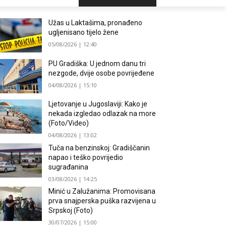
Užas u Laktašima, pronađeno
ugljenisano tijelo žene
05/08/2026 | 12:40
PU Gradiška: U jednom danu tri
nezgode, dvije osobe povrijeđene
04/08/2026 | 15:10
Ljetovanje u Jugoslaviji: Kako je
nekada izgledao odlazak na more
(Foto/Video)
04/08/2026 | 13:02
Tuča na benzinskoj: Gradiščanin
napao i teško povrijedio
sugrađanina
03/08/2026 | 14:25
Minić u Zalužanima: Promovisana
prva snajperska puška razvijena u
Srpskoj (Foto)
30/07/2026 | 15:00