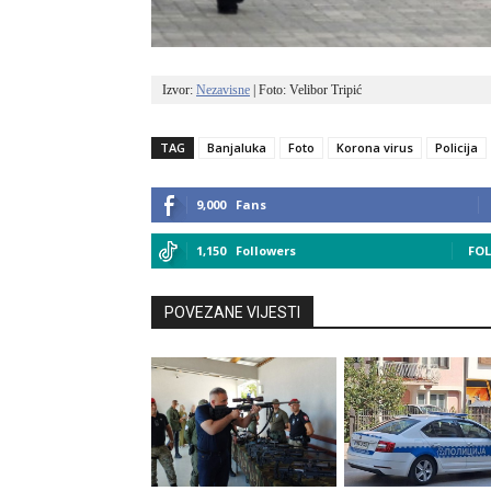
Izvor: 
Nezavisne
 | Foto: Velibor Tripić
TAG
Banjaluka
Foto
Korona virus
Policija
9,000
Fans
1,150
Followers
FO
POVEZANE VIJESTI