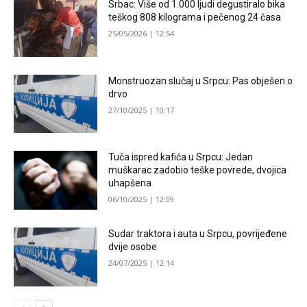
Srbac: Više od 1.000 ljudi degustiralo bika
teškog 808 kilograma i pečenog 24 časa
25/05/2026 | 12:54
Monstruozan slučaj u Srpcu: Pas obješen o
drvo
27/10/2025 | 10:17
Tuča ispred kafića u Srpcu: Jedan
muškarac zadobio teške povrede, dvojica
uhapšena
06/10/2025 | 12:09
Sudar traktora i auta u Srpcu, povrijeđene
dvije osobe
24/07/2025 | 12:14