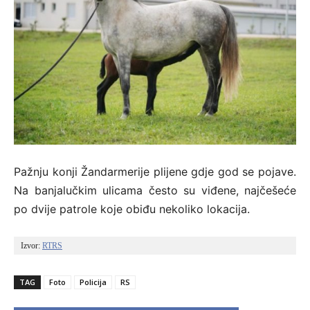
Pažnju konji Žandarmerije plijene gdje god se pojave.
Na banjalučkim ulicama često su viđene, najčešeće
po dvije patrole koje obiđu nekoliko lokacija.
Izvor: 
RTRS
TAG
Foto
Policija
RS