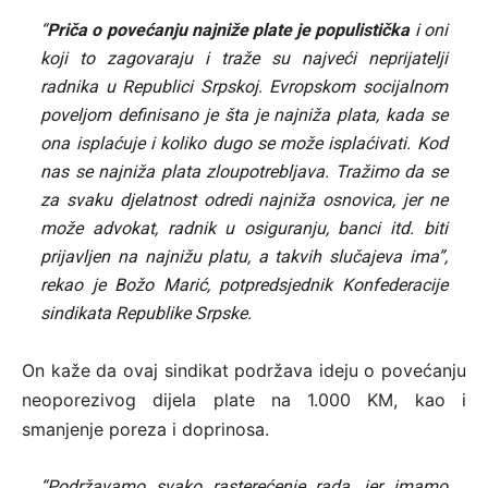
“
Priča o povećanju najniže plate je populistička
i oni
koji to zagovaraju i traže su najveći neprijatelji
radnika u Republici Srpskoj. Evropskom socijalnom
poveljom definisano je šta je najniža plata, kada se
ona isplaćuje i koliko dugo se može isplaćivati. Kod
nas se najniža plata zloupotrebljava. Tražimo da se
za svaku djelatnost odredi najniža osnovica, jer ne
može advokat, radnik u osiguranju, banci itd. biti
prijavljen na najnižu platu, a takvih slučajeva ima”,
rekao je Božo Marić, potpredsjednik Konfederacije
sindikata Republike Srpske.
On kaže da ovaj sindikat podržava ideju o povećanju
neoporezivog dijela plate na 1.000 KM, kao i
smanjenje poreza i doprinosa.
“Podržavamo svako rasterećenje rada, jer imamo