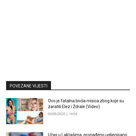
POVEZANE VIJESTI
Ovo je fatalna bivša misica zbog koje su
zaratili Elez i Ždrale (Video)
06/08/2026 | 14:04
Užas u Laktašima, pronađeno ugljenisano