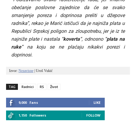
obećanje poslovne zajednice da će se svako
smanjenje poreza i doprinosa preliti u džepove
radnika”, rekao je Marić ističući da je najniža plata u
Republici Srpskoj poligon za zloupotrebu, jer je iz te
najniže plate i nastala “
koverta
“, odnosno “
plata na
ruke
” na koju se ne plaćaju nikakvi porezi i
doprinosi.
Izvor: 
Nezavisne
 | Uroš Vukić
TAG
Radnici
RS
Život
9,000
Fans
LIKE
1,150
Followers
FOLLOW