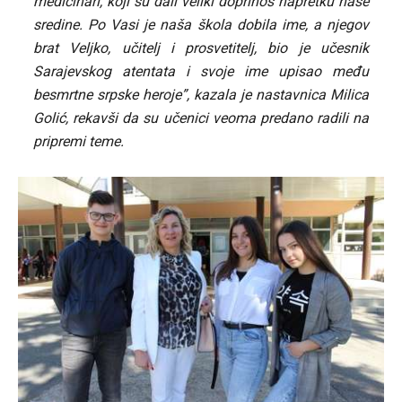
medicinari, koji su dali veliki doprinos napretku naše
sredine. Po Vasi je naša škola dobila ime, a njegov
brat Veljko, učitelj i prosvetitelj, bio je učesnik
Sarajevskog atentata i svoje ime upisao među
besmrtne srpske heroje”, kazala je nastavnica Milica
Golić, rekavši da su učenici veoma predano radili na
pripremi teme.