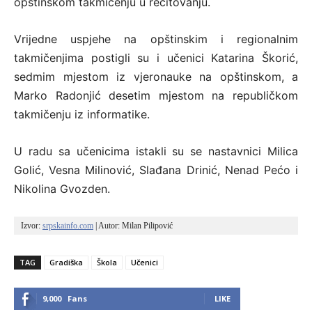
opštinskom takmičenju u recitovanju.
Vrijedne uspjehe na opštinskim i regionalnim
takmičenjima postigli su i učenici Katarina Škorić,
sedmim mjestom iz vjeronauke na opštinskom, a
Marko Radonjić desetim mjestom na republičkom
takmičenju iz informatike.
U radu sa učenicima istakli su se nastavnici Milica
Golić, Vesna Milinović, Slađana Drinić, Nenad Pećo i
Nikolina Gvozden.
Izvor: 
srpskainfo.com
 | Autor: Milan Pilipović
TAG
Gradiška
Škola
Učenici
9,000
Fans
LIKE