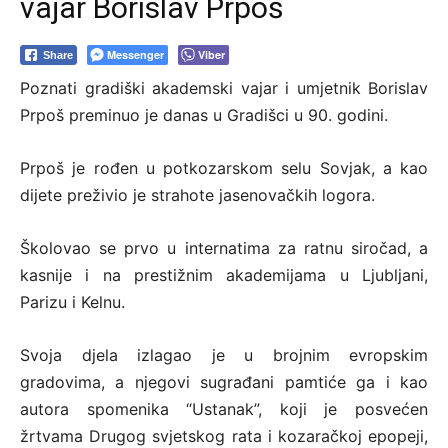
vajar Borislav Prpoš
Messenger
Viber
Share
Poznati gradiški akademski vajar i umjetnik Borislav
Prpoš preminuo je danas u Gradišci u 90. godini.
Prpoš je rođen u potkozarskom selu Sovjak, a kao
dijete preživio je strahote jasenovačkih logora.
Školovao se prvo u internatima za ratnu siročad, a
kasnije i na prestižnim akademijama u Ljubljani,
Parizu i Kelnu.
Svoja djela izlagao je u brojnim evropskim
gradovima, a njegovi sugrađani pamtiće ga i kao
autora spomenika “Ustanak”, koji je posvećen
žrtvama Drugog svjetskog rata i kozaračkoj epopeji,