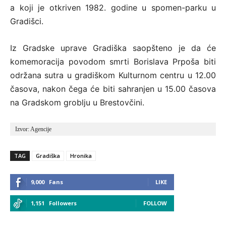
a koji je otkriven 1982. godine u spomen-parku u
Gradišci.
Iz Gradske uprave Gradiška saopšteno je da će
komemoracija povodom smrti Borislava Prpoša biti
održana sutra u gradiškom Kulturnom centru u 12.00
časova, nakon čega će biti sahranjen u 15.00 časova
na Gradskom groblju u Brestovčini.
Izvor: Agencije
TAG
Gradiška
Hronika
9,000
Fans
LIKE
1,151
Followers
FOLLOW