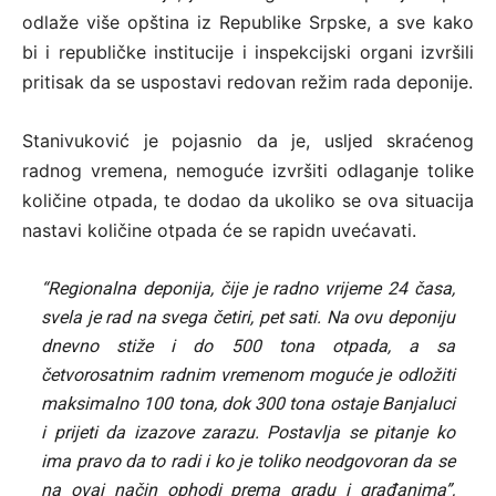
odlaže više opština iz Republike Srpske, a sve kako
bi i republičke institucije i inspekcijski organi izvršili
pritisak da se uspostavi redovan režim rada deponije.
Stanivuković je pojasnio da je, usljed skraćenog
radnog vremena, nemoguće izvršiti odlaganje tolike
količine otpada, te dodao da ukoliko se ova situacija
nastavi količine otpada će se rapidn uvećavati.
“Regionalna deponija, čije je radno vrijeme 24 časa,
svela je rad na svega četiri, pet sati. Na ovu deponiju
dnevno stiže i do 500 tona otpada, a sa
četvorosatnim radnim vremenom moguće je odložiti
maksimalno 100 tona, dok 300 tona ostaje Banjaluci
i prijeti da izazove zarazu. Postavlja se pitanje ko
ima pravo da to radi i ko je toliko neodgovoran da se
na ovaj način ophodi prema gradu i građanima”,