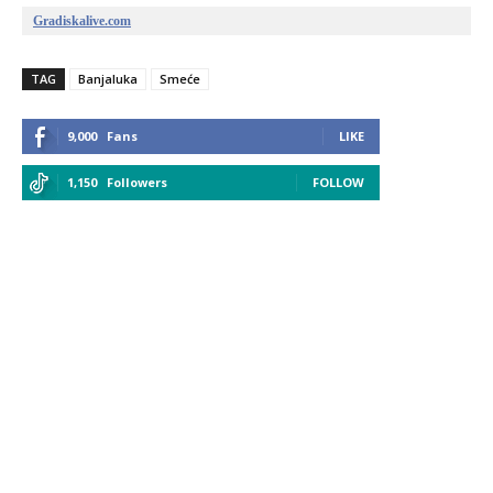
Gradiskalive.com
TAG
Banjaluka
Smeće
9,000
Fans
LIKE
1,150
Followers
FOLLOW