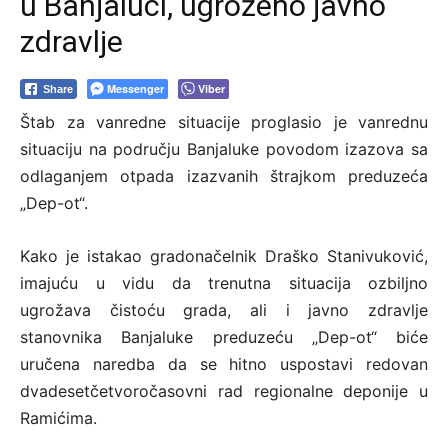
u Banjaluci, ugroženo javno
zdravlje
Messenger
Viber
Share
Štab za vanredne situacije proglasio je vanrednu
situaciju na području Banjaluke povodom izazova sa
odlaganjem otpada izazvanih štrajkom preduzeća
„Dep-ot“.
Kako je istakao gradonačelnik Draško Stanivuković,
imajuću u vidu da trenutna situacija ozbiljno
ugrožava čistoću grada, ali i javno zdravlje
stanovnika Banjaluke preduzeću „Dep-ot“ biće
uručena naredba da se hitno uspostavi redovan
dvadesetčetvoročasovni rad regionalne deponije u
Ramićima.