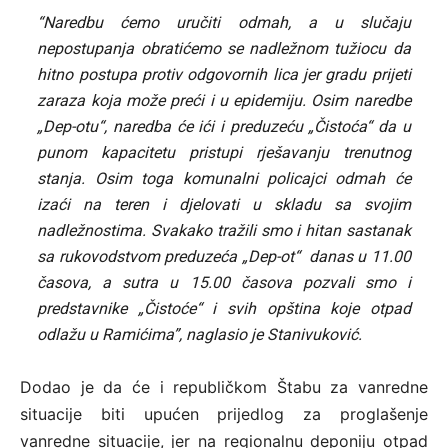
“Naredbu ćemo uručiti odmah, a u slučaju
nepostupanja obratićemo se nadležnom tužiocu da
hitno postupa protiv odgovornih lica jer gradu prijeti
zaraza koja može preći i u epidemiju. Osim naredbe
„Dep-otu“, naredba će ići i preduzeću „Čistoća“ da u
punom kapacitetu pristupi rješavanju trenutnog
stanja. Osim toga komunalni policajci odmah će
izaći na teren i djelovati u skladu sa svojim
nadležnostima. Svakako tražili smo i hitan sastanak
sa rukovodstvom preduzeća „Dep-ot“ danas u 11.00
časova, a sutra u 15.00 časova pozvali smo i
predstavnike „Čistoće“ i svih opština koje otpad
odlažu u Ramićima”, naglasio je Stanivuković.
Dodao je da će i republičkom Štabu za vanredne
situacije biti upućen prijedlog za proglašenje
vanredne situacije, jer na regionalnu deponiju otpad