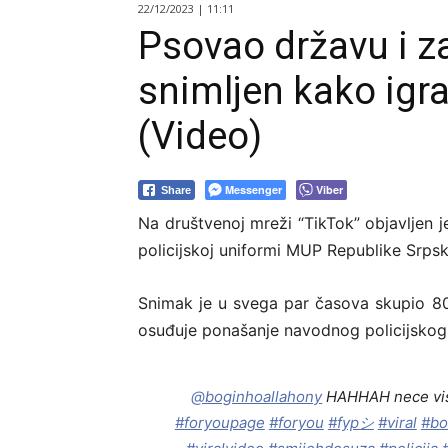
22/12/2023 | 11:11
Psovao državu i z
snimljen kako igra
(Video)
Messenger
Viber
Share
Na društvenoj mreži “TikTok” objavljen j
policijskoj uniformi MUP Republike Srpsk
Snimak je u svega par časova skupio 8
osuđuje ponašanje navodnog policijskog
@boginhoallahony
HAHHAH nece vise
#foryoupage
#foryou
#fypシ
#viral
#bo