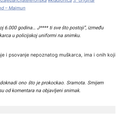
#zajebancijatelefonska
#kladionica
♬ original
nd – Majmun
j 6.000 godina… J**** ti sve što postoji”, između
arca u policijskoj uniformi na snimku.
e i psovanje nepoznatog muškarca, ima i onih koji
doknadi ono što je prokockao. Sramota. Smijem
i su od komentara na objavljeni snimak.