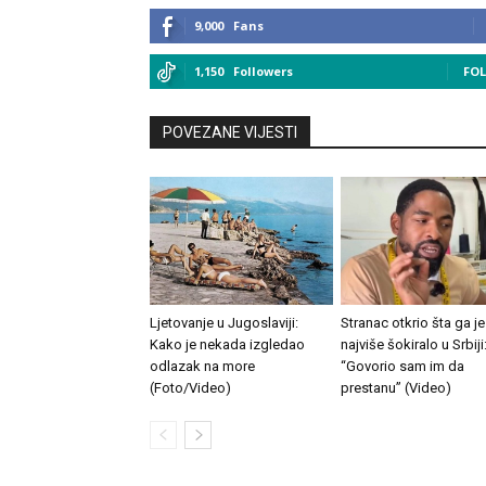
9,000
Fans
1,150
Followers
FO
POVEZANE VIJESTI
Ljetovanje u Jugoslaviji:
Stranac otkrio šta ga je
Kako je nekada izgledao
najviše šokiralo u Srbiji
odlazak na more
“Govorio sam im da
(Foto/Video)
prestanu” (Video)