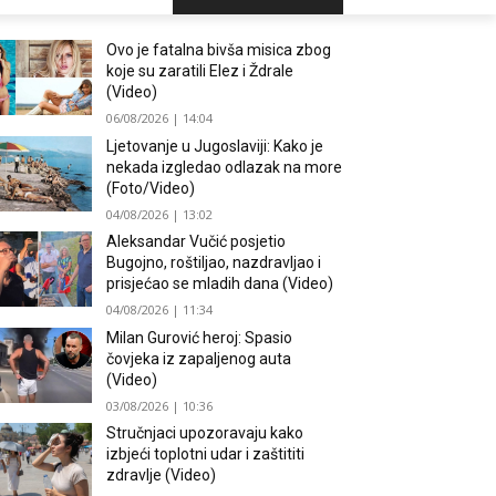
Ovo je fatalna bivša misica zbog
koje su zaratili Elez i Ždrale
(Video)
06/08/2026 | 14:04
Ljetovanje u Jugoslaviji: Kako je
nekada izgledao odlazak na more
(Foto/Video)
04/08/2026 | 13:02
Aleksandar Vučić posjetio
Bugojno, roštiljao, nazdravljao i
prisjećao se mladih dana (Video)
04/08/2026 | 11:34
Milan Gurović heroj: Spasio
čovjeka iz zapaljenog auta
(Video)
03/08/2026 | 10:36
Stručnjaci upozoravaju kako
izbjeći toplotni udar i zaštititi
zdravlje (Video)