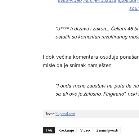
#viralvideo
#smijehdosuza
#policija
sou
“J**** ti državu i zakon… Čekam 48 bro
ostalih su komentari revoltiranog mušk
I dok većina komentara osuđuje ponašanj
misle da je snimak namješten.
“I onda mene zaustavi na putu da na
se, ali ovo je žalosno. Fingirano”, nek
Izvor: 
bl-portal.com
TAG
Kockanje
Video
Zanimljivosti