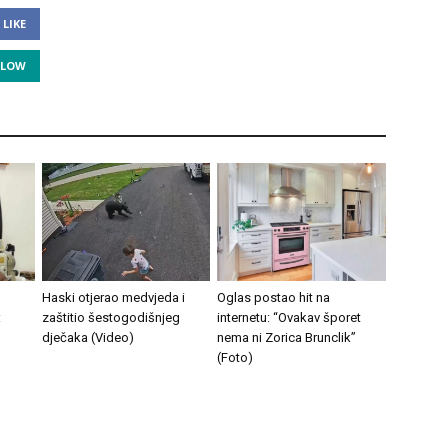
LIKE
LLOW
Haski otjerao medvjeda i
Oglas postao hit na
:
zaštitio šestogodišnjeg
internetu: “Ovakav šporet
dječaka (Video)
nema ni Zorica Brunclik”
(Foto)