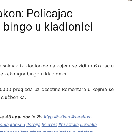
akon: Policajac
 bingo u kladionici
e snimak iz kladionice na kojem se vidi muškarac u
e kako igra bingo u kladionici.
0.000 pregleda uz desetine komentara u kojima se
 službenika.
 48 igrat dok je živ
#fyp
#balkan
#sarajevo
snia
#bosna
#srbija
#serbia
#hrvatska
#croatia