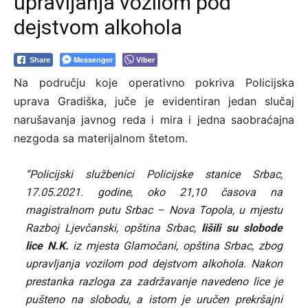
upravljanja vozilom pod
dejstvom alkohola
Messenger
Viber
Share
Na području koje operativno pokriva Policijska
uprava Gradiška, juče je evidentiran jedan slučaj
narušavanja javnog reda i mira i jedna saobraćajna
nezgoda sa materijalnom štetom.
“Policijski službenici Policijske stanice Srbac,
17.05.2021. godine, oko 21,10 časova na
magistralnom putu Srbac – Nova Topola, u mjestu
Razboj Ljevčanski, opština Srbac,
lišili su slobode
lice N.K.
iz mjesta Glamočani, opština Srbac, zbog
upravljanja vozilom pod dejstvom alkohola. Nakon
prestanka razloga za zadržavanje navedeno lice je
pušteno na slobodu, a istom je uručen prekršajni