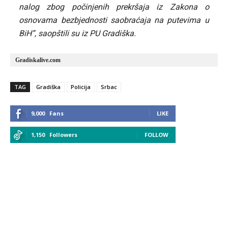
nalog zbog počinjenih prekršaja iz Zakona o
osnovama bezbjednosti saobraćaja na putevima u
BiH”, saopštili su iz PU Gradiška.
Gradiskalive.com
TAG
Gradiška
Policija
Srbac
9,000
Fans
LIKE
1,150
Followers
FOLLOW