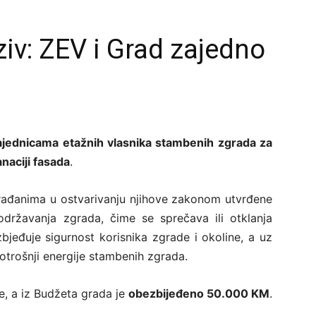
iv: ZEV i Grad zajedno
zajednicama etažnih vlasnika stambenih zgrada za
naciji fasada
.
građanima u ostvarivanju njihove zakonom utvrđene
održavanja zgrada, čime se sprečava ili otklanja
zbjeđuje sigurnost korisnika zgrade i okoline, a uz
otrošnji energije stambenih zgrada.
e, a iz Budžeta grada je
obezbijeđeno 50.000 KM
.