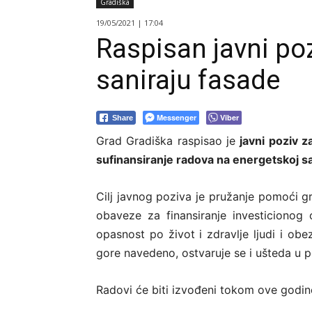
Gradiška
19/05/2021 | 17:04
Raspisan javni poz
saniraju fasade
Messenger
Viber
Share
Grad Gradiška raspisao je
javni poziv 
sufinansiranje radova na energetskoj sa
Cilj javnog poziva je pružanje pomoći 
obaveze za finansiranje investicionog 
opasnost po život i zdravlje ljudi i obe
gore navedeno, ostvaruje se i ušteda u p
Radovi će biti izvođeni tokom ove godin