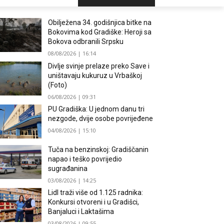
Obilježena 34. godišnjica bitke na
Bokovima kod Gradiške: Heroji sa
Bokova odbranili Srpsku
08/08/2026 | 16:14
Divlje svinje prelaze preko Save i
uništavaju kukuruz u Vrbaškoj
(Foto)
06/08/2026 | 09:31
PU Gradiška: U jednom danu tri
nezgode, dvije osobe povrijeđene
04/08/2026 | 15:10
Tuča na benzinskoj: Gradiščanin
napao i teško povrijedio
sugrađanina
03/08/2026 | 14:25
Lidl traži više od 1.125 radnika:
Konkursi otvoreni i u Gradišci,
Banjaluci i Laktašima
03/08/2026 | 09:55