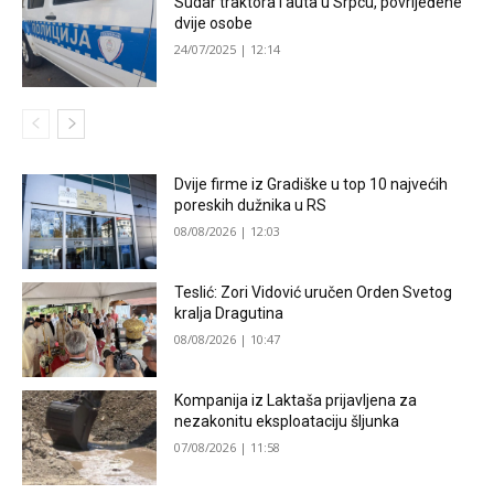
Sudar traktora i auta u Srpcu, povrijeđene
dvije osobe
24/07/2025 | 12:14
Dvije firme iz Gradiške u top 10 najvećih
poreskih dužnika u RS
08/08/2026 | 12:03
Teslić: Zori Vidović uručen Orden Svetog
kralja Dragutina
08/08/2026 | 10:47
Kompanija iz Laktaša prijavljena za
nezakonitu eksploataciju šljunka
07/08/2026 | 11:58