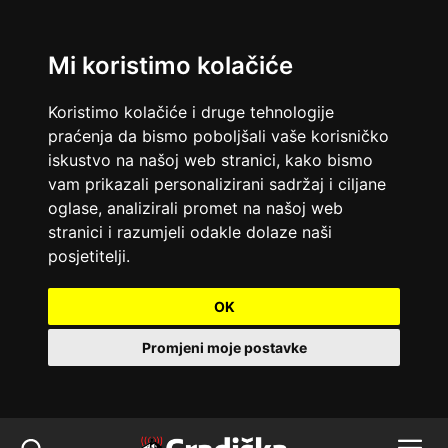
Mi koristimo kolačiće
Koristimo kolačiće i druge tehnologije
praćenja da bismo poboljšali vaše korisničko
iskustvo na našoj web stranici, kako bismo
vam prikazali personalizirani sadržaj i ciljane
oglase, analizirali promet na našoj web
stranici i razumjeli odakle dolaze naši
posjetitelji.
OK
Promjeni moje postavke