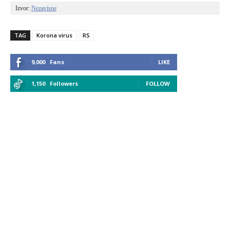
Izvor: 
Nezavisne
TAG
Korona virus
RS
9,000
Fans
LIKE
1,150
Followers
FOLLOW