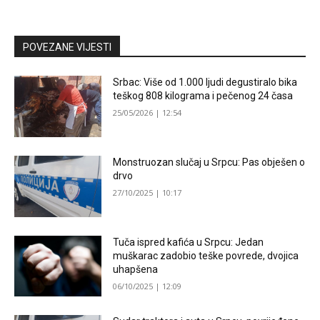
POVEZANE VIJESTI
Srbac: Više od 1.000 ljudi degustiralo bika
teškog 808 kilograma i pečenog 24 časa
25/05/2026 | 12:54
Monstruozan slučaj u Srpcu: Pas obješen o
drvo
27/10/2025 | 10:17
Tuča ispred kafića u Srpcu: Jedan
muškarac zadobio teške povrede, dvojica
uhapšena
06/10/2025 | 12:09