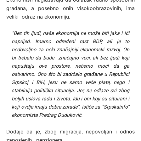
građana, a posebno onih visokoobrazovinih, ima
veliki odraz na ekonomiju.
“Bez tih ljudi, naša ekonomija ne može biti jaka i ići
naprijed. Imamo određeni rast BDP, ali je to
nedovoljno za neki značajniji ekonomski razvoj. On
bi trebalo da bude značajno veći, ali bez ljudi koji
napuštaju ove prostore, nećemo moći da ga
ostvarimo. Ono što bi zadržalo građane u Republici
Srpskoj i BiH, jesu ne samo veće plate, nego i
stabilnija politička situacija. Jer, ne odlaze svi zbog
boljih uslova rada i života. Idu i oni koji su situirani i
koji ovdje imaju dobre zarade”, ističe za “Srpskainfo”
ekonomista Predrag Duduković.
Dodaje da je, zbog migracija, nepovoljan i odnos
zaposlenih i penzionera.