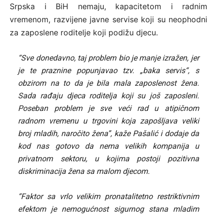
Srpska i BiH nemaju, kapacitetom i radnim
vremenom, razvijene javne servise koji su neophodni
za zaposlene roditelje koji podižu djecu.
“Sve donedavno, taj problem bio je manje izražen, jer
je te praznine popunjavao tzv. „baka servis“, s
obzirom na to da je bila mala zaposlenost žena.
Sada rađaju djeca roditelja koji su još zaposleni.
Poseban problem je sve veći rad u atipičnom
radnom vremenu u trgovini koja zapošljava veliki
broj mladih, naročito žena”, kaže Pašalić i dodaje da
kod nas gotovo da nema velikih kompanija u
privatnom sektoru, u kojima postoji pozitivna
diskriminacija žena sa malom djecom.
“Faktor sa vrlo velikim pronatalitetno restriktivnim
efektom je nemogućnost sigurnog stana mladim