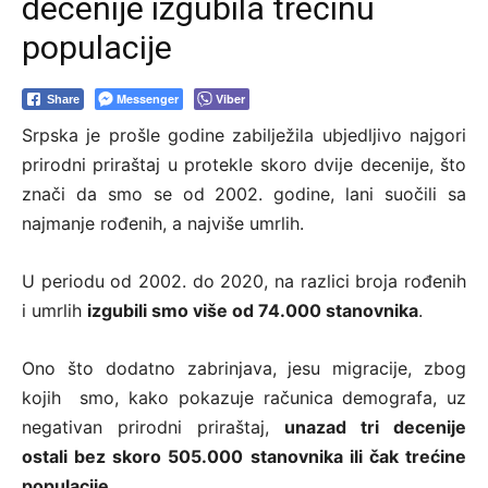
decenije izgubila trećinu
populacije
Messenger
Viber
Share
Srpska je prošle godine zabilježila ubjedljivo najgori
prirodni priraštaj u protekle skoro dvije decenije, što
znači da smo se od 2002. godine, lani suočili sa
najmanje rođenih, a najviše umrlih.
U periodu od 2002. do 2020, na razlici broja rođenih
i umrlih
izgubili smo više od 74.000 stanovnika
.
Ono što dodatno zabrinjava, jesu migracije, zbog
kojih smo, kako pokazuje računica demografa, uz
negativan prirodni priraštaj,
unazad tri decenije
ostali bez skoro 505.000 stanovnika ili čak trećine
populacije
.