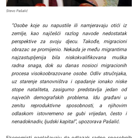
Stevo Pašalić
“Osobe koje su napustile ili namjeravaju otići iz
zemlje, kao najčešći razlog navode nedostatak
perspektive za svoju djecu. Takođe, migracioni
obrazac se promijenio. Nekada je među migrantima
najzastupljenija bila niskokvalifikovana muška
radna snaga, dok su danas nosioci migracionih
procesa visokoobrazovane osobe. Odliv stručnjaka,
uz starenje stanovništva i opadanje ionako niske
stope nataliteta, zasigurno predstavlja jedan od
najvećih demografskih problema. Idu građani u
zenitu reproduktivne sposobnosti, a njihovim
odlaskom istovremeno se gubi vrijedan, često i
nenadoknadiv, ljudski kapital”, upozorava Pašalić.
Ekonomisti naglašavaju da odlazak radno sposobnih