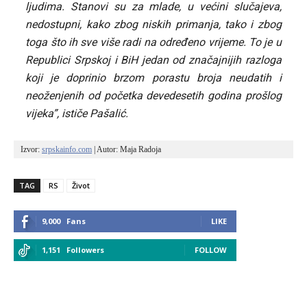
ljudima. Stanovi su za mlade, u većini slučajeva,
nedostupni, kako zbog niskih primanja, tako i zbog
toga što ih sve više radi na određeno vrijeme. To je u
Republici Srpskoj i BiH jedan od značajnijih razloga
koji je doprinio brzom porastu broja neudatih i
neoženjenih od početka devedesetih godina prošlog
vijeka”, ističe Pašalić.
Izvor: 
srpskainfo.com
 | Autor: Maja Radoja
TAG
RS
Život
9,000
Fans
LIKE
1,151
Followers
FOLLOW