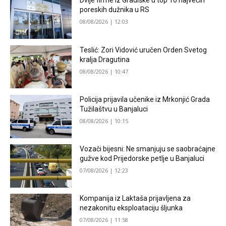
Dvije firme iz Gradiške u top 10 najvećih
poreskih dužnika u RS
08/08/2026 | 12:03
Teslić: Zori Vidović uručen Orden Svetog
kralja Dragutina
08/08/2026 | 10:47
Policija prijavila učenike iz Mrkonjić Grada
Tužilaštvu u Banjaluci
08/08/2026 | 10:15
Vozači bijesni: Ne smanjuju se saobraćajne
gužve kod Prijedorske petlje u Banjaluci
07/08/2026 | 12:23
Kompanija iz Laktaša prijavljena za
nezakonitu eksploataciju šljunka
07/08/2026 | 11:58