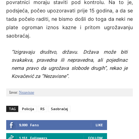
povratnici moraju staviti pod kontrolu. Na to je,
podsjeća, počeo upozoravati prije 15 godina, a da se
tada počelo raditi, ne bismo došli do toga da neki ne
plate ogroman iznos kazne i pritom ugrožavanju
saobraćaj.
“Izigravaju društvo, državu. Država može biti
svakakva, pravedna ili nepravedna, ali pojedinac
nema pravo da ugrožava slobode drugih”, rekao je
Kovačević za “Nezavisne”.
Izvor: 
Nezavisne
TAG
Policija
RS
Saobraćaj
9,000
Fans
LIKE
1,151
Followers
FOLLOW