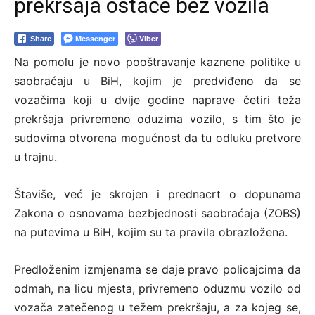
prekršaja ostaće bez vozila
Messenger
Viber
Share
Na pomolu je novo pooštravanje kaznene politike u
saobraćaju u BiH, kojim je predviđeno da se
vozačima koji u dvije godine naprave četiri teža
prekršaja privremeno oduzima vozilo, s tim što je
sudovima otvorena mogućnost da tu odluku pretvore
u trajnu.
Štaviše, već je skrojen i prednacrt o dopunama
Zakona o osnovama bezbjednosti saobraćaja (ZOBS)
na putevima u BiH, kojim su ta pravila obrazložena.
Predloženim izmjenama se daje pravo policajcima da
odmah, na licu mjesta, privremeno oduzmu vozilo od
vozača zatečenog u težem prekršaju, a za kojeg se,