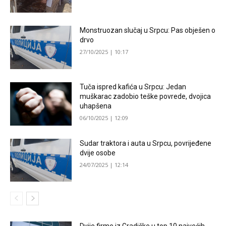
Monstruozan slučaj u Srpcu: Pas obješen o
drvo
27/10/2025 | 10:17
Tuča ispred kafića u Srpcu: Jedan
muškarac zadobio teške povrede, dvojica
uhapšena
06/10/2025 | 12:09
Sudar traktora i auta u Srpcu, povrijeđene
dvije osobe
24/07/2025 | 12:14