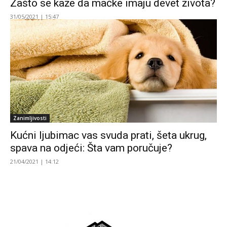
Zašto se kaže da mačke imaju devet života?
31/05/2021 | 15:47
Zanimljivosti
Kućni ljubimac vas svuda prati, šeta ukrug,
spava na odjeći: Šta vam poručuje?
21/04/2021 | 14:12