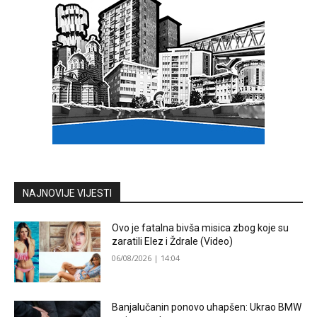
NAJNOVIJE VIJESTI
Ovo je fatalna bivša misica zbog koje su
zaratili Elez i Ždrale (Video)
06/08/2026 | 14:04
Banjalučanin ponovo uhapšen: Ukrao BMW