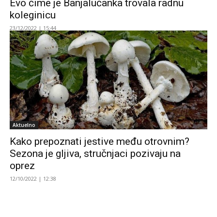
Evo čime je Banjalučanka trovala radnu
koleginicu
23/12/2022 | 15:44
Aktuelno
Kako prepoznati jestive među otrovnim?
Sezona je gljiva, stručnjaci pozivaju na
oprez
12/10/2022 | 12:38