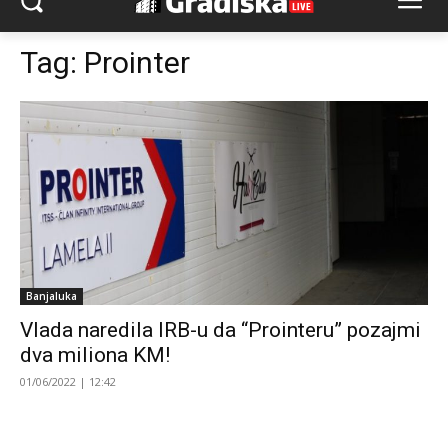
Tag:
Prointer
Banjaluka
Vlada naredila IRB-u da “Prointeru” pozajmi
dva miliona KM!
01/06/2022 | 12:42