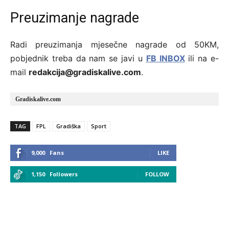
Preuzimanje nagrade
Radi preuzimanja mjesečne nagrade od 50KM,
pobjednik treba da nam se javi u
FB INBOX
ili na e-
mail
redakcija@gradiskalive.com
.
Gradiskalive.com
TAG
FPL
Gradiška
Sport
9,000
Fans
LIKE
1,150
Followers
FOLLOW