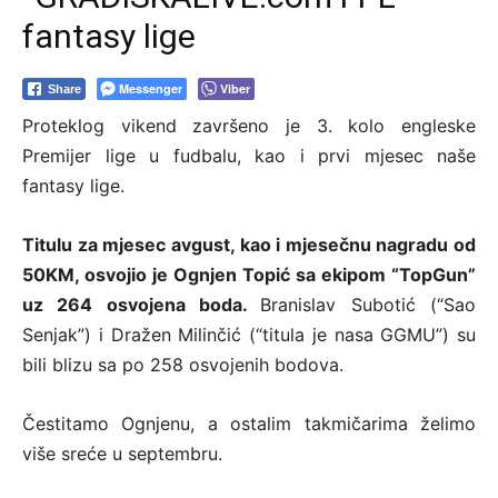
fantasy lige
Messenger
Viber
Share
Proteklog vikend završeno je 3. kolo engleske
Premijer lige u fudbalu, kao i prvi mjesec naše
fantasy lige.
Titulu za mjesec avgust, kao i mjesečnu nagradu od
50KM, osvojio je Ognjen Topić sa ekipom “TopGun”
uz 264 osvojena boda.
Branislav Subotić (“Sao
Senjak”) i Dražen Milinčić (“titula je nasa GGMU”) su
bili blizu sa po 258 osvojenih bodova.
Čestitamo Ognjenu, a ostalim takmičarima želimo
više sreće u septembru.