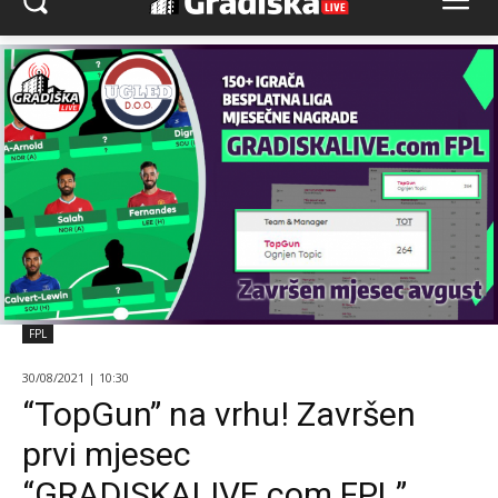
FPL
30/08/2021 | 10:30
“TopGun” na vrhu! Završen
prvi mjesec
“GRADISKALIVE.com FPL”