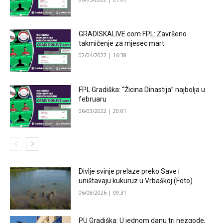
GRADISKALIVE.com FPL: Završeno
takmičenje za mjesec mart
02/04/2022 | 16:38
FPL Gradiška: “Žicina Dinastija” najbolja u
februaru
06/03/2022 | 20:01
Divlje svinje prelaze preko Save i
uništavaju kukuruz u Vrbaškoj (Foto)
06/08/2026 | 09:31
PU Gradiška: U jednom danu tri nezgode,