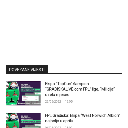
POVEZANE VIJESTI
Ekipa “TopGun” šampion
“GRADISKALIVE.com FPL” lige, “Milicija”
uzela mjesec
23/05/2022 | 16:05
FPL Gradiška: Ekipa “West Norwich Albion”
najbolja u aprilu
06/05/2022 | 21:09