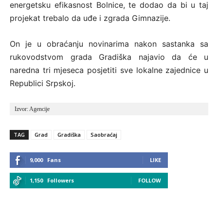
energetsku efikasnost Bolnice, te dodao da bi u taj
projekat trebalo da uđe i zgrada Gimnazije.
On je u obraćanju novinarima nakon sastanka sa
rukovodstvom grada Gradiška najavio da će u
naredna tri mjeseca posjetiti sve lokalne zajednice u
Republici Srpskoj.
Izvor: Agencije
TAG
Grad
Gradiška
Saobraćaj
9,000
Fans
LIKE
1,150
Followers
FOLLOW