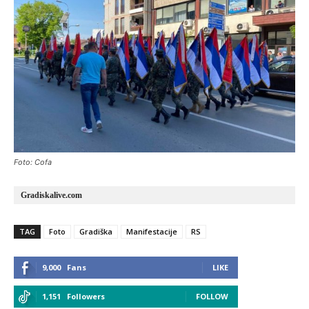
Foto: Cofa
Gradiskalive.com
TAG
Foto
Gradiška
Manifestacije
RS
9,000
Fans
LIKE
1,151
Followers
FOLLOW