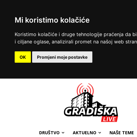
Mi koristimo kolačiće
Koristimo kolačiće i druge tehnologije praćenja da b
i ciljane oglase, analizirali promet na našoj web strani
OK
Promjeni moje postavke
DRUŠTVO
AKTUELNO
NAŠE TEME