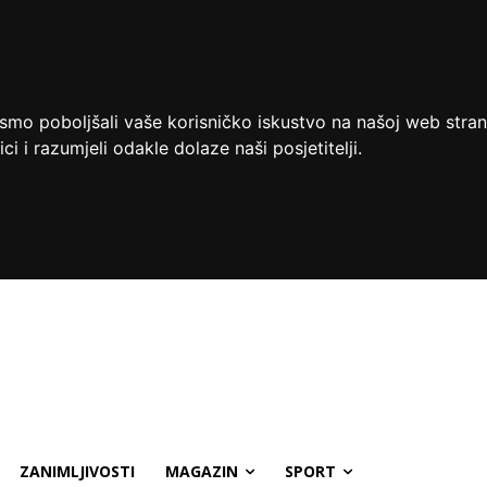
ismo poboljšali vaše korisničko iskustvo na našoj web stran
ci i razumjeli odakle dolaze naši posjetitelji.
ZANIMLJIVOSTI
MAGAZIN
SPORT