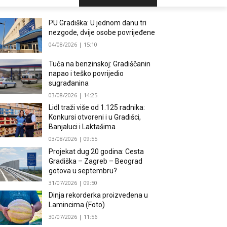
PU Gradiška: U jednom danu tri
nezgode, dvije osobe povrijeđene
04/08/2026 | 15:10
Tuča na benzinskoj: Gradiščanin
napao i teško povrijedio
sugrađanina
03/08/2026 | 14:25
Lidl traži više od 1.125 radnika:
Konkursi otvoreni i u Gradišci,
Banjaluci i Laktašima
03/08/2026 | 09:55
Projekat dug 20 godina: Cesta
Gradiška – Zagreb – Beograd
gotova u septembru?
31/07/2026 | 09:50
Dinja rekorderka proizvedena u
Lamincima (Foto)
30/07/2026 | 11:56