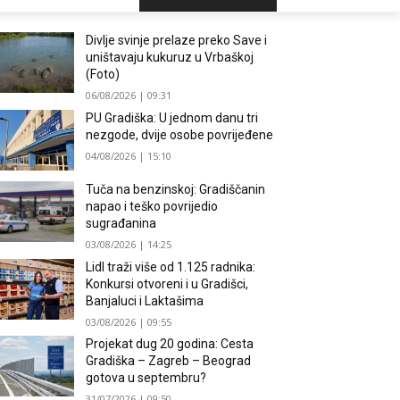
Divlje svinje prelaze preko Save i
uništavaju kukuruz u Vrbaškoj
(Foto)
06/08/2026 | 09:31
PU Gradiška: U jednom danu tri
nezgode, dvije osobe povrijeđene
04/08/2026 | 15:10
Tuča na benzinskoj: Gradiščanin
napao i teško povrijedio
sugrađanina
03/08/2026 | 14:25
Lidl traži više od 1.125 radnika:
Konkursi otvoreni i u Gradišci,
Banjaluci i Laktašima
03/08/2026 | 09:55
Projekat dug 20 godina: Cesta
Gradiška – Zagreb – Beograd
gotova u septembru?
31/07/2026 | 09:50