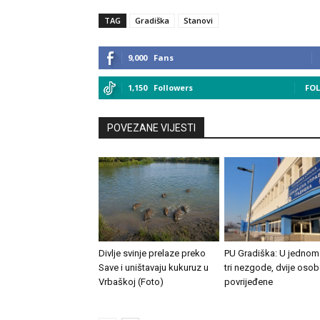
TAG
Gradiška
Stanovi
9,000
Fans
1,150
Followers
FO
POVEZANE VIJESTI
Divlje svinje prelaze preko
PU Gradiška: U jednom
Save i uništavaju kukuruz u
tri nezgode, dvije osob
Vrbaškoj (Foto)
povrijeđene