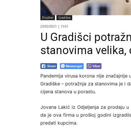
Društvo
Gradiška
23/02/2021 | 15:01
U Gradišci potraž
stanovima velika, 
Messenger
Viber
Share
Pandemija virusa korona nije značajnije 
Gradiške – potražnja za stanovima je i da
cijena stanova u porastu.
Jovana Lakić iz Odjeljenja za prodaju u 
da je ova firma u prošloj godini izgradi
predati kupcima.