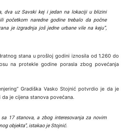
, dva uz Savski kej i jedan na lokaciji u blizini
 ili početkom naredne godine trebalo da počne
rana je izgradnja još jedne urbane vile na keju”,
dratnog stana u prošloj godini iznosila od 1.260 do
osu na protekle godine porasla zbog povećanja
njering” Gradiška Vasko Stojnić potvrdio je da je
 i da je cijena stanova povećana.
 sa 17 stanova, a zbog interesovanja za novim
og objekta”, istakao je Stojnić.