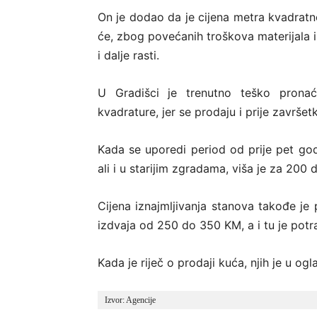
On je dodao da je cijena metra kvadratn
će, zbog povećanih troškova materijala i
i dalje rasti.
U Gradišci je trenutno teško prona
kvadrature, jer se prodaju i prije završet
Kada se uporedi period od prije pet god
ali i u starijim zgradama, viša je za 200
Cijena iznajmljivanja stanova takođe je
izdvaja od 250 do 350 KM, a i tu je po
Kada je riječ o prodaji kuća, njih je u o
Izvor: Agencije