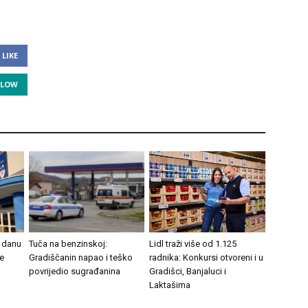
LIKE
LLOW
 danu
Tuča na benzinskoj:
Lidl traži više od 1.125
e
Gradiščanin napao i teško
radnika: Konkursi otvoreni i u
povrijedio sugrađanina
Gradišci, Banjaluci i
Laktašima