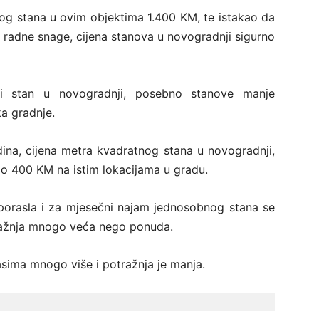
og stana u ovim objektima 1.400 KM, te istakao da
 radne snage, cijena stanova u novogradnji sigurno
ći stan u novogradnji, posebno stanove manje
ka gradnje.
ina, cijena metra kvadratnog stana u novogradnji,
 do 400 KM na istim lokacijama u gradu.
 porasla i za mjesečni najam jednosobnog stana se
tražnja mnogo veća nego ponuda.
glasima mnogo više i potražnja je manja.