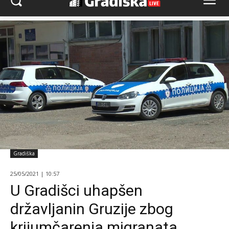
Gradiška
25/05/2021 | 10:57
U Gradišci uhapšen
državljanin Gruzije zbog
krijumčarenja migranata