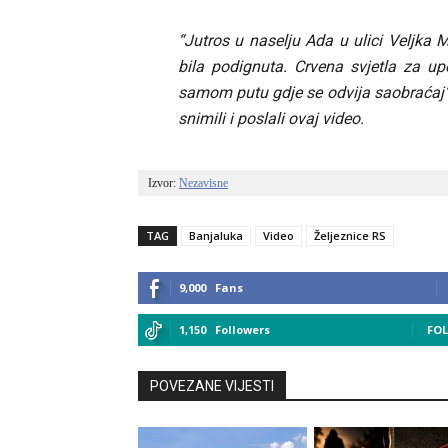
“Jutros u naselju Ada u ulici Veljka
bila podignuta. Crvena svjetla za up
samom putu gdje se odvija saobraćaj”
snimili i poslali ovaj video.
Izvor: 
Nezavisne
TAG
Banjaluka
Video
Željeznice RS
9,000
Fans
1,150
Followers
FO
POVEZANE VIJESTI