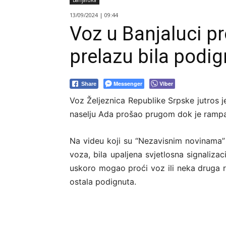
Banjaluka
13/09/2024 | 09:44
Voz u Banjaluci p
prelazu bila podig
Messenger
Viber
Share
Voz Željeznica Republike Srpske jutros
naselju Ada prošao prugom dok je rampa 
Na videu koji su “Nezavisnim novinama” p
voza, bila upaljena svjetlosna signaliz
uskoro mogao proći voz ili neka druga ra
ostala podignuta.