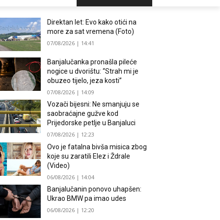
Direktan let: Evo kako otići na
more za sat vremena (Foto)
07/08/2026 | 14:41
Banjalučanka pronašla pileće
nogice u dvorištu: “Strah mi je
obuzeo tijelo, jeza kosti”
07/08/2026 | 14:09
Vozači bijesni: Ne smanjuju se
saobraćajne gužve kod
Prijedorske petlje u Banjaluci
07/08/2026 | 12:23
Ovo je fatalna bivša misica zbog
koje su zaratili Elez i Ždrale
(Video)
06/08/2026 | 14:04
Banjalučanin ponovo uhapšen:
Ukrao BMW pa imao udes
06/08/2026 | 12:20