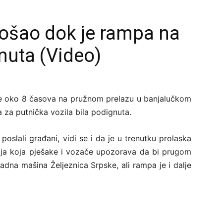
rošao dok je rampa na
nuta (Video)
 je oko 8 časova na pružnom prelazu u banjalučkom
za putnička vozila bila podignuta.
oslali građani, vidi se i da je u trenutku prolaska
acija koja pješake i vozače upozorava da bi prugom
dna mašina Željeznica Srpske, ali rampa je i dalje